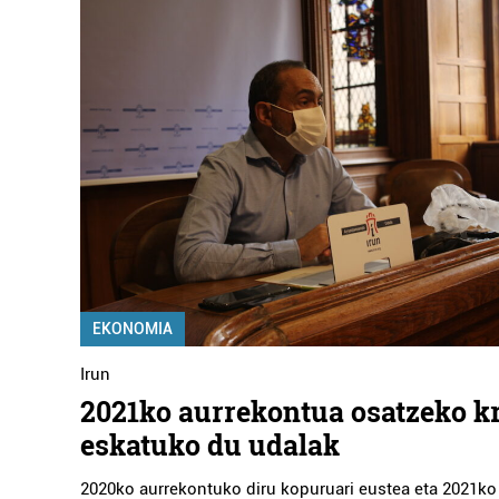
EKONOMIA
Irun
2021ko aurrekontua osatzeko k
eskatuko du udalak
2020ko aurrekontuko diru kopuruari eustea eta 2021ko 