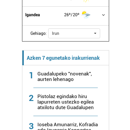
Igandea
26º
20º
Gehiago:
Irun
Azken 7 egunetako irakurrienak
1
Guadalupeko "novenak",
aurten lehenago
2
Pistolaz egindako hiru
lapurreten ustezko egilea
atxilotu dute Guadalupen
3
Ioseba Amunarriz, Kofradia