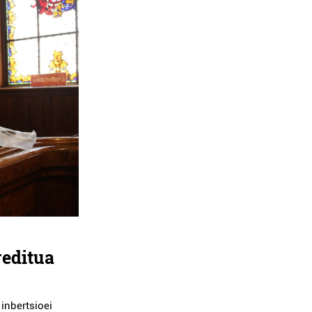
reditua
inbertsioei