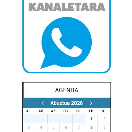
AGENDA
Abuztua 2026
AL.
AR.
AZ.
OG.
OL.
LR.
IG.
27
28
29
30
31
1
2
3
4
5
6
7
8
9