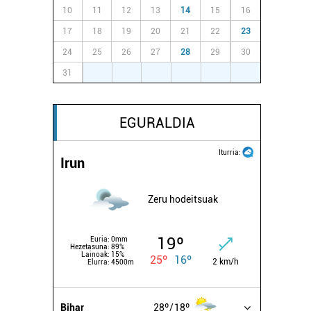
10
11
12
13
14
15
16
17
18
19
20
21
22
23
24
25
26
27
28
29
30
31
1
2
3
4
5
6
EGURALDIA
Iturria:
Irun
Zeru hodeitsuak
19º
Euria:
0mm
Hezetasuna:
89%
Lainoak:
15%
25º
16º
2 km/h
Elurra:
4500m
Bihar
28º
18º