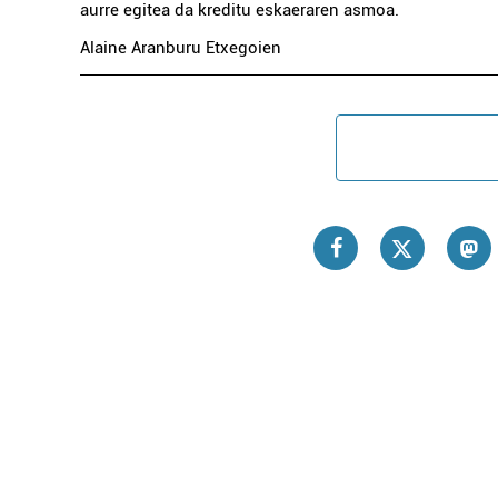
aurre egitea da kreditu eskaeraren asmoa.
Alaine Aranburu Etxegoien