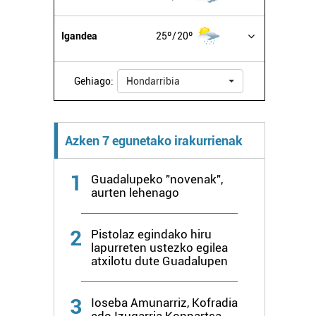
Igandea
25º
20º
Gehiago:
Hondarribia
Azken 7 egunetako irakurrienak
1
Guadalupeko "novenak",
aurten lehenago
2
Pistolaz egindako hiru
lapurreten ustezko egilea
atxilotu dute Guadalupen
3
Ioseba Amunarriz, Kofradia