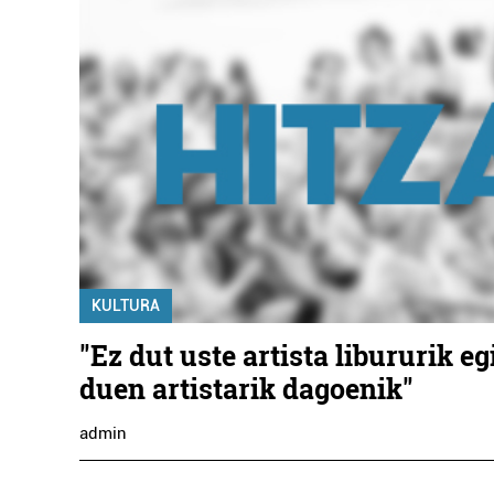
KULTURA
"Ez dut uste artista libururik eg
duen artistarik dagoenik"
admin