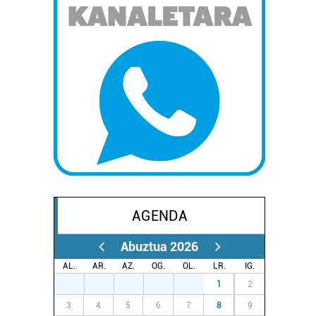
AGENDA
Abuztua 2026
AL.
AR.
AZ.
OG.
OL.
LR.
IG.
27
28
29
30
31
1
2
3
4
5
6
7
8
9