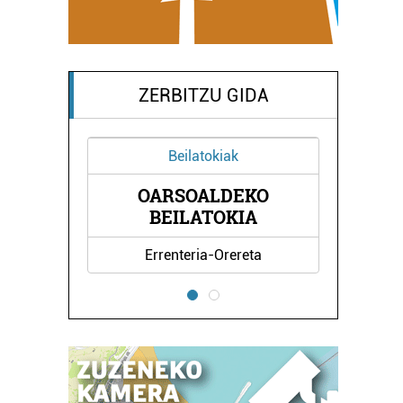
ZERBITZU GIDA
Beilatokiak
OARSOALDEKO
BEILATOKIA
Errenteria-Orereta