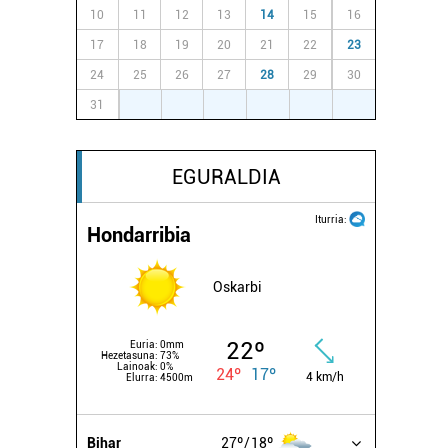
10
11
12
13
14
15
16
17
18
19
20
21
22
23
24
25
26
27
28
29
30
31
1
2
3
4
5
6
EGURALDIA
Iturria:
Hondarribia
Oskarbi
22º
Euria:
0mm
Hezetasuna:
73%
Lainoak:
0%
24º
17º
4 km/h
Elurra:
4500m
Bihar
27º
18º