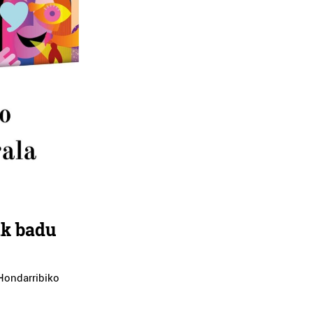
ak badu
 Hondarribiko