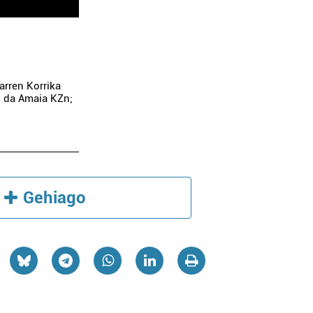
arren Korrika
o da Amaia KZn;
Gehiago
Osasungintza