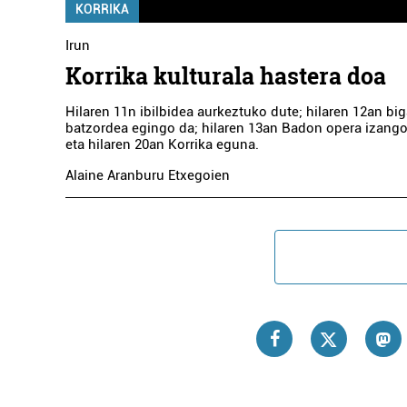
KORRIKA
Irun
Korrika kulturala hastera doa
Hilaren 11n ibilbidea aurkeztuko dute; hilaren 12an big
batzordea egingo da; hilaren 13an Badon opera izang
eta hilaren 20an Korrika eguna.
Alaine Aranburu Etxegoien
Osasungintza