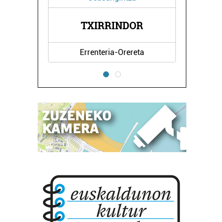
BAT KIROL ETA OSA
TXIRRINDOR
ZENTROA
Errenteria-Orereta
Irun