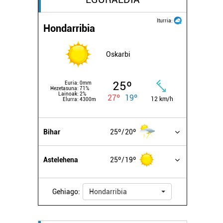
Iturria:
Hondarribia
Oskarbi
25º
Euria:
0mm
Hezetasuna:
71%
Lainoak:
2%
27º
19º
12 km/h
Elurra:
4300m
Bihar
25º
20º
Astelehena
25º
19º
Gehiago:
Hondarribia