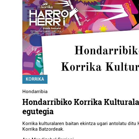
KORRIKA
Hondarribia
Hondarribiko Korrika Kultural
egutegia
Korrika kulturalaren baitan ekintza ugari antolatu ditu
Korrika Batzordeak.