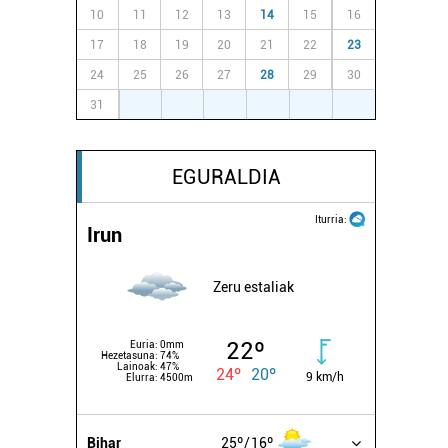
10
11
12
13
14
15
16
17
18
19
20
21
22
23
24
25
26
27
28
29
30
31
1
2
3
4
5
6
EGURALDIA
Iturria:
Irun
Zeru estaliak
22º
Euria:
0mm
Hezetasuna:
74%
Lainoak:
47%
24º
20º
9 km/h
Elurra:
4500m
Bihar
25º
16º