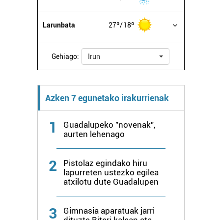
Larunbata
27º
18º
Gehiago:
Irun
Azken 7 egunetako irakurrienak
1
Guadalupeko "novenak",
aurten lehenago
2
Pistolaz egindako hiru
lapurreten ustezko egilea
atxilotu dute Guadalupen
3
Gimnasia aparatuak jarri