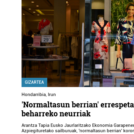
GIZARTEA
Hondarribia
,
Irun
'Normaltasun berrian' errespeta
beharreko neurriak
Arantza Tapia Eusko Jaurlaritzako Ekonomia Garapene
Azpiegituretako sailburuak, 'normaltasun berrian' koro