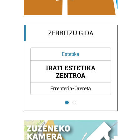
ZERBITZU GIDA
Estetika
IRATI ESTETIKA
AK
P
ZENTROA
Errenteria-Orereta