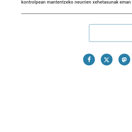
kontrolpean mantentzeko neurrien xehetasunak eman d