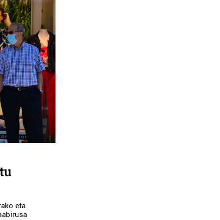
tu
rako eta
nabirusa