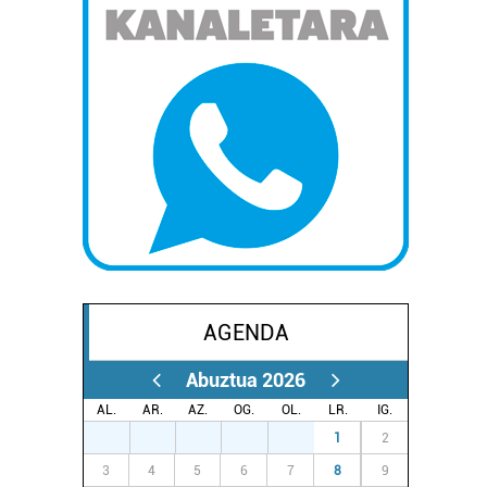
AGENDA
Abuztua 2026
AL.
AR.
AZ.
OG.
OL.
LR.
IG.
27
28
29
30
31
1
2
3
4
5
6
7
8
9