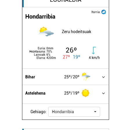
Iturria:
Hondarribia
Zeru hodeitsuak
26º
Euria:
0mm
Hezetasuna:
70%
Lainoak:
6%
27º
19º
4 km/h
Elurra:
4200m
Bihar
25º
20º
Astelehena
25º
19º
Gehiago:
Hondarribia