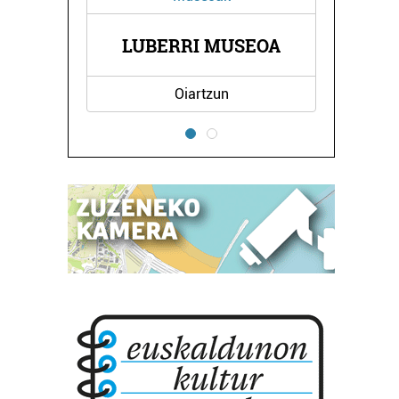
A
LUBERRI MUSEOA
Oiartzun