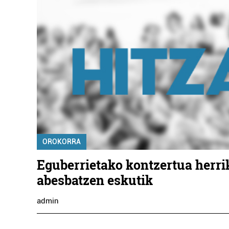
OROKORRA
Eguberrietako kontzertua herrik
abesbatzen eskutik
admin