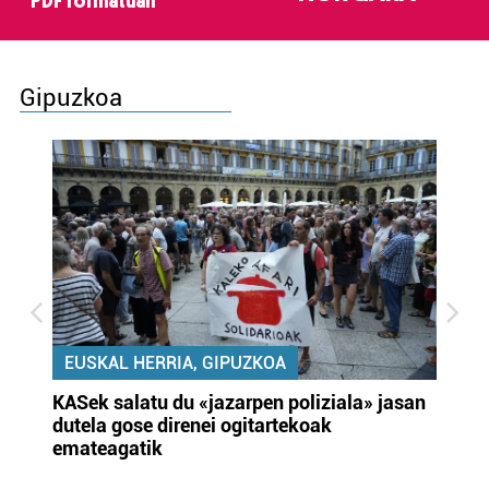
PDF formatuan
Gipuzkoa
EUSKAL HERRIA, GIPUZKOA
KASek salatu du «jazarpen poliziala» jasan
Pa
dutela gose direnei ogitartekoak
da
emateagatik
«s