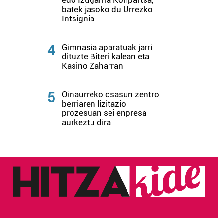
erabiltzen dituen hauta dezakezu.
batek jasoko du Urrezko
Intsignia
Bazkide batzuek ez dizute baimenik eskatzen, eta beren
interes komertzial legitimoetan babesten dira. Ikusi gure
4
Gimnasia aparatuak jarri
bazkideen zerrenda, beren ustez zein helburutarako
dituzte Biteri kalean eta
duten interes legitimoa eta horren aurka nola egin
Kasino Zaharran
dezakezun ikusteko.
5
Oinaurreko osasun zentro
Lortu zure datu pertsonalak prozesatzeko moduari
berriaren lizitazio
buruzko informazio gehiago eta ezarri zure lehentasunak
prozesuan sei enpresa
aurkeztu dira
datuen atalean. Edozein unetan alda edo ken dezakezu
zure baimena Cookieen adierazpenean.
Webgune honek cookie propioak eta hirugarrenen cookie-
fitxategiak erabiltzen ditu. Zure esperientzia eta
zerbitzuak hobetzeko asmoz, cookie teknologiaz
baliatzen gara. Ohar hau onartuz gero, teknologia hori
erabiltzeko baimen esplizitua ematen diguzu.
Gehiago
irakurri