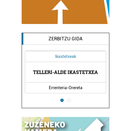
ZERBITZU GIDA
Ikastetxeak
TELLERI-ALDE IKASTETXEA
Errenteria-Orereta