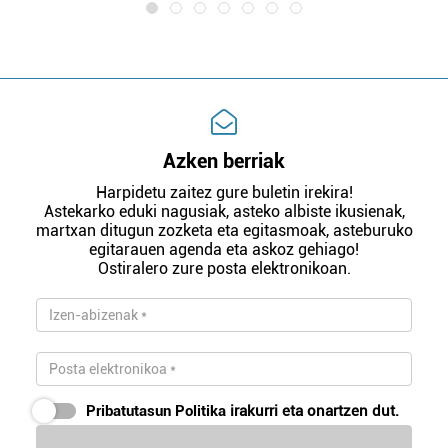
Azken berriak
Harpidetu zaitez gure buletin irekira!
Astekarko eduki nagusiak, asteko albiste ikusienak,
martxan ditugun zozketa eta egitasmoak, asteburuko
egitarauen agenda eta askoz gehiago!
Ostiralero zure posta elektronikoan.
Pribatutasun Politika
irakurri eta onartzen dut.