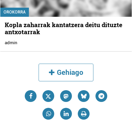
OROKORRA
Kopla zaharrak kantatzera deitu dituzte
antxotarrak
admin
Gehiago