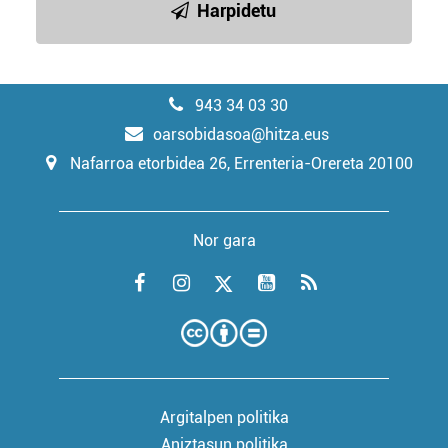
Harpidetu
943 34 03 30
oarsobidasoa@hitza.eus
Nafarroa etorbidea 26, Errenteria-Orereta 20100
Nor gara
Argitalpen politika
Aniztasun politika