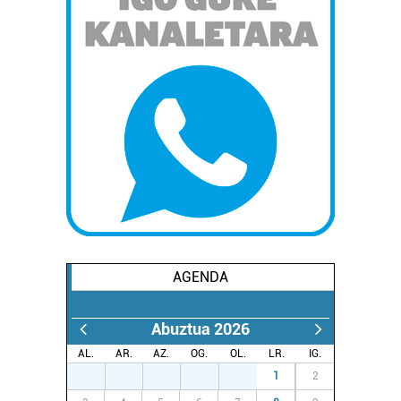
AGENDA
Abuztua 2026
AL.
AR.
AZ.
OG.
OL.
LR.
IG.
27
28
29
30
31
1
2