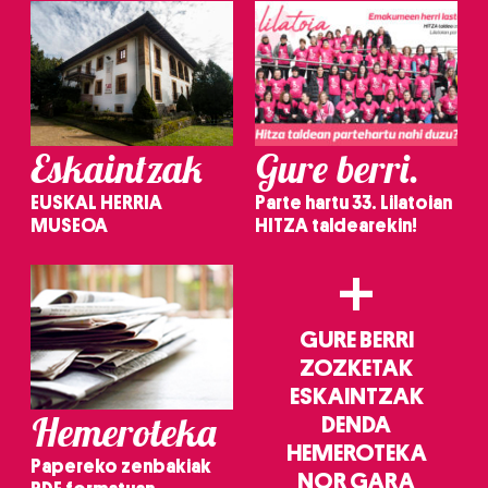
Eskaintzak
Gure berri.
EUSKAL HERRIA
Parte hartu 33. Lilatoian
MUSEOA
HITZA taldearekin!
+
GURE BERRI
ZOZKETAK
ESKAINTZAK
Hemeroteka
DENDA
HEMEROTEKA
Papereko zenbakiak
NOR GARA