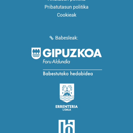
Pribatutasun politika
Cookieak
Babesleak: