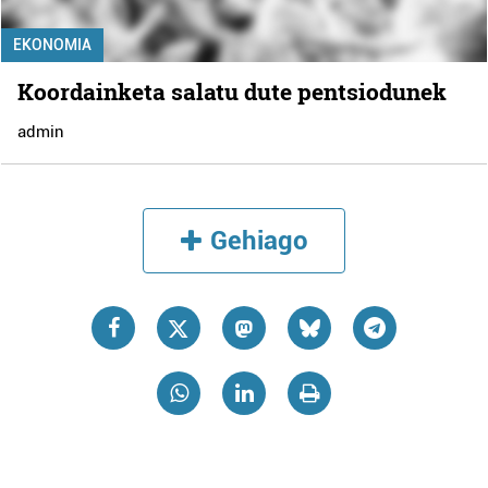
EKONOMIA
Koordainketa salatu dute pentsiodunek
admin
Gehiago