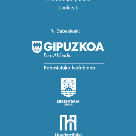
Cookieak
Babesleak: