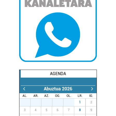
AGENDA
Abuztua 2026
AL.
AR.
AZ.
OG.
OL.
LR.
IG.
27
28
29
30
31
1
2
3
4
5
6
7
8
9