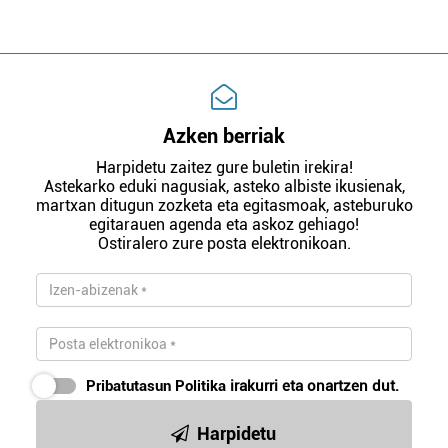
Azken berriak
Harpidetu zaitez gure buletin irekira!
Astekarko eduki nagusiak, asteko albiste ikusienak,
martxan ditugun zozketa eta egitasmoak, asteburuko
egitarauen agenda eta askoz gehiago!
Ostiralero zure posta elektronikoan.
Pribatutasun Politika
irakurri eta onartzen dut.
Harpidetu