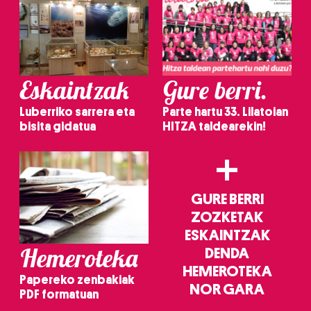
Eskaintzak
Gure berri.
Luberriko sarrera eta
Parte hartu 33. Lilatoian
bisita gidatua
HITZA taldearekin!
+
GURE BERRI
ZOZKETAK
ESKAINTZAK
Hemeroteka
DENDA
HEMEROTEKA
Papereko zenbakiak
NOR GARA
PDF formatuan