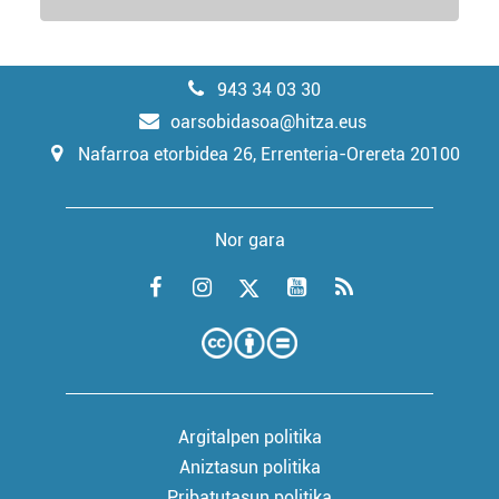
943 34 03 30
oarsobidasoa@hitza.eus
Nafarroa etorbidea 26, Errenteria-Orereta 20100
Nor gara
Argitalpen politika
Aniztasun politika
Pribatutasun politika