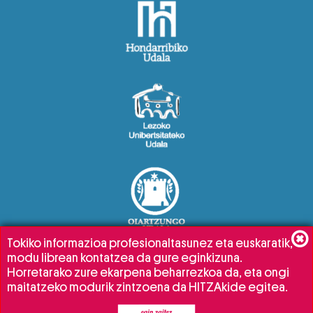
Tokiko informazioa profesionaltasunez eta euskaratik,
modu librean kontatzea da gure eginkizuna.
Horretarako zure ekarpena beharrezkoa da, eta ongi
maitatzeko modurik zintzoena da HITZAkide egitea.