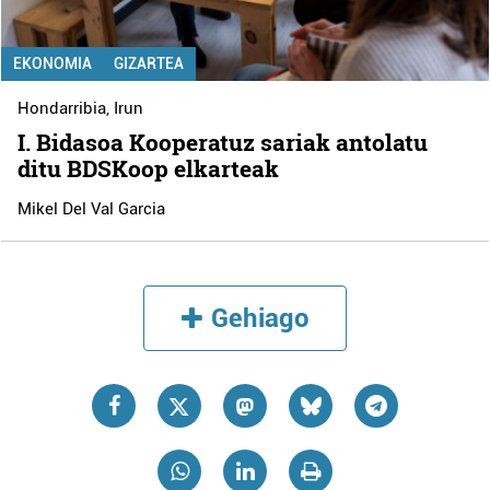
EKONOMIA
GIZARTEA
Hondarribia
,
Irun
I. Bidasoa Kooperatuz sariak antolatu
ditu BDSKoop elkarteak
Mikel Del Val Garcia
Gehiago