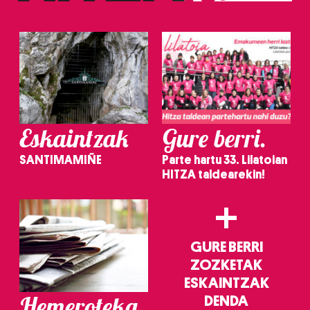
irakurri
Eskaintzak
Gure berri.
SANTIMAMIÑE
Parte hartu 33. Lilatoian
HITZA taldearekin!
+
GURE BERRI
ZOZKETAK
ESKAINTZAK
Hemeroteka
DENDA