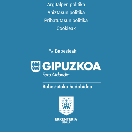
Argitalpen politika
Aniztasun politika
Pribatutasun politika
Cookieak
Babesleak: