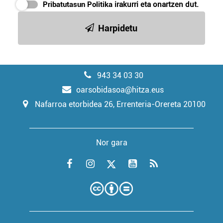
Pribatutasun Politika
irakurri eta onartzen dut.
Harpidetu
943 34 03 30
oarsobidasoa@hitza.eus
Nafarroa etorbidea 26, Errenteria-Orereta 20100
Nor gara