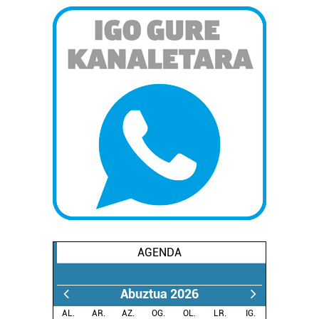
AGENDA
Abuztua 2026
AL.
AR.
AZ.
OG.
OL.
LR.
IG.