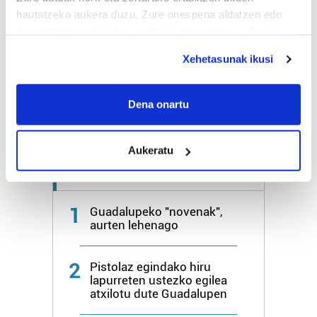
hautatzeko aukera duzu. Zure onespena aldatzen edo
deuseztatzen ahal duzu edozein momentutan, Cookie
Bihar
24º
16º
deklaraziotik edo Privacy triggerean klikatuz.
Xehetasunak ikusi
Larunbata
26º
18º
If you allow, we would also like to:
Collect information about your geographical
Dena onartu
Gehiago:
Hondarribia
location which can be accurate to within several
meters
Aukeratu
Identify your device by actively scanning it for
specific characteristics (fingerprinting)
Azken 7 egunetako irakurrienak
Find out more about how your personal data is processed
and set your preferences in the
details section
.
1
Guadalupeko "novenak",
aurten lehenago
Guk eta gure bazkideek zure datu pertsonalak
prozesatzen ditugu, zure IP zenbakia, besteak beste,
2
Pistolaz egindako hiru
teknologia erabiliz, cookieak adibidez, iragarki eta eduki
lapurreten ustezko egilea
pertsonalizatuak eskaintzeko, iragarkiak eta edukia
atxilotu dute Guadalupen
neurtzeko, jendeari buruzko informazioa biltzeko eta