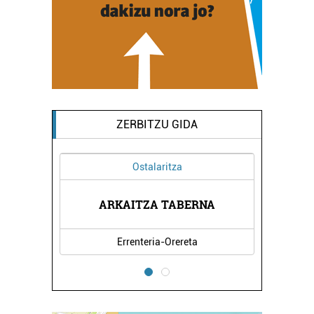
ZERBITZU GIDA
Ostalaritza
AK
ARKAITZA TABERNA
I
Errenteria-Orereta