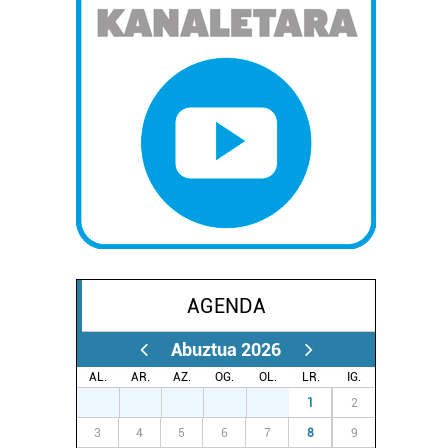
AGENDA
Abuztua 2026
AL.
AR.
AZ.
OG.
OL.
LR.
IG.
27
28
29
30
31
1
2
3
4
5
6
7
8
9