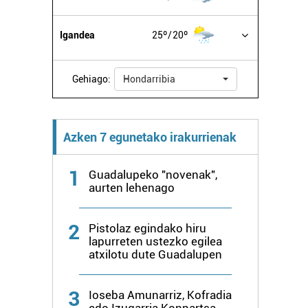
Igandea
25º
20º
Gehiago:
Hondarribia
Azken 7 egunetako irakurrienak
1
Guadalupeko "novenak",
aurten lehenago
2
Pistolaz egindako hiru
lapurreten ustezko egilea
atxilotu dute Guadalupen
3
Ioseba Amunarriz, Kofradia