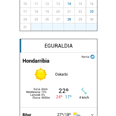
10
11
12
13
14
15
16
17
18
19
20
21
22
23
24
25
26
27
28
29
30
31
1
2
3
4
5
6
EGURALDIA
Iturria:
Hondarribia
Oskarbi
22º
Euria:
0mm
Hezetasuna:
73%
Lainoak:
0%
24º
17º
4 km/h
Elurra:
4500m
Bihar
27º
18º