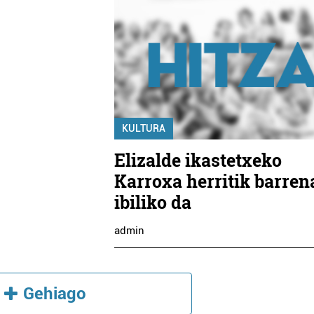
KULTURA
Elizalde ikastetxeko
Karroxa herritik barren
ibiliko da
admin
Gehiago