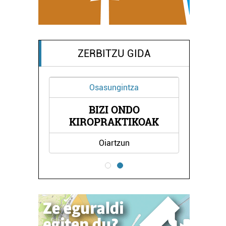
ZERBITZU GIDA
Osasungintza
ON
BIZI ONDO
C
KIROPRAKTIKOAK
Oiartzun