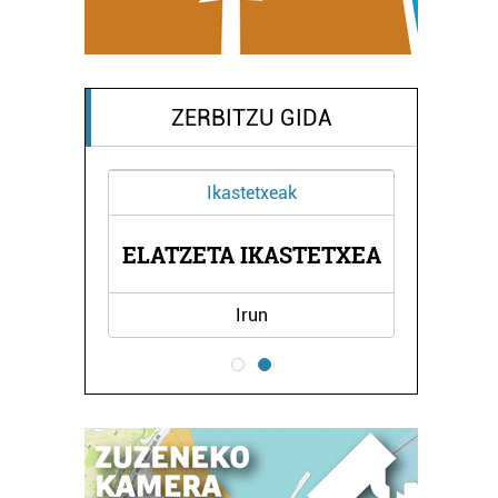
ZERBITZU GIDA
Ikastetxeak
RNA
ELATZETA IKASTETXEA
ON
Irun