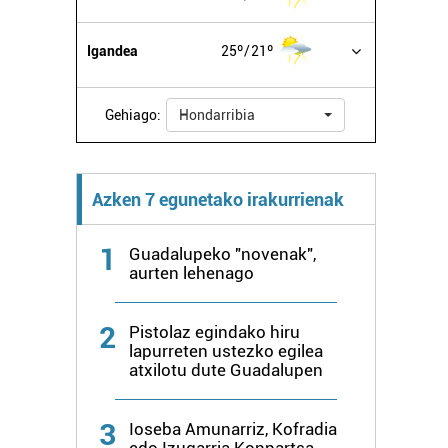
Igandea
25º
21º
Gehiago:
Hondarribia
Azken 7 egunetako irakurrienak
1
Guadalupeko "novenak",
aurten lehenago
2
Pistolaz egindako hiru
lapurreten ustezko egilea
atxilotu dute Guadalupen
3
Ioseba Amunarriz, Kofradia