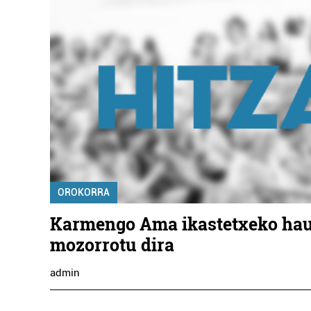
OROKORRA
Karmengo Ama ikastetxeko ha
mozorrotu dira
admin