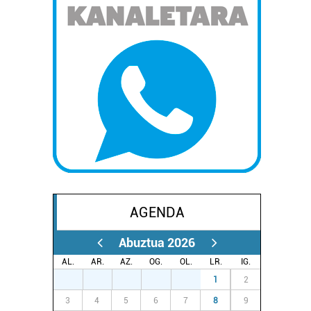
AGENDA
Abuztua 2026
AL.
AR.
AZ.
OG.
OL.
LR.
IG.
27
28
29
30
31
1
2
3
4
5
6
7
8
9