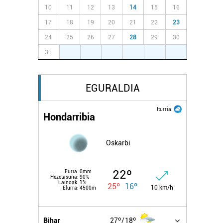
10
11
12
13
14
15
16
17
18
19
20
21
22
23
24
25
26
27
28
29
30
31
1
2
3
4
5
6
EGURALDIA
Iturria:
Hondarribia
Oskarbi
22º
Euria:
0mm
Hezetasuna:
90%
Lainoak:
1%
25º
16º
10 km/h
Elurra:
4500m
Bihar
27º
18º