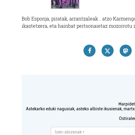
Bob Esponja, piratak, arrantzaleak… atzo Karmeng
ikastetxera, eta hainbat pertsonaietaz mozorrotu z
Harpidetu
Astekarko eduki nagusiak, asteko albiste ikusienak, mar
Ostirale