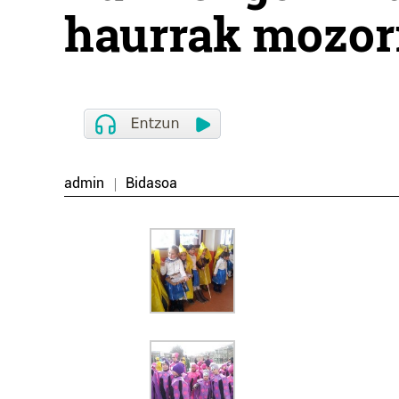
haurrak mozorr
admin
Bidasoa