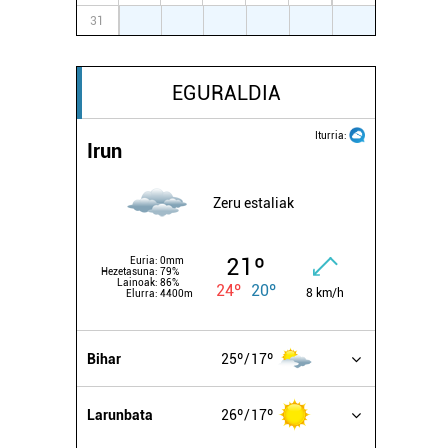
31
1
2
3
4
5
6
EGURALDIA
Iturria:
Irun
Zeru estaliak
21º
Euria:
0mm
Hezetasuna:
79%
Lainoak:
86%
24º
20º
8 km/h
Elurra:
4400m
Bihar
25º
17º
Larunbata
26º
17º