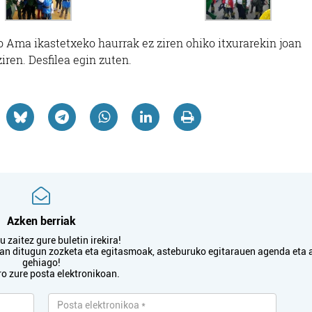
o Ama ikastetxeko haurrak ez ziren ohiko itxurarekin joan
iren. Desfilea egin zuten.
Azken berriak
 zaitez gure buletin irekira!
txan ditugun zozketa eta egitasmoak, asteburuko egitarauen agenda eta 
gehiago!
ro zure posta elektronikoan.