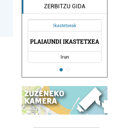
ZERBITZU GIDA
Ikastetxeak
O
PLAIAUNDI IKASTETXEA
A
Irun