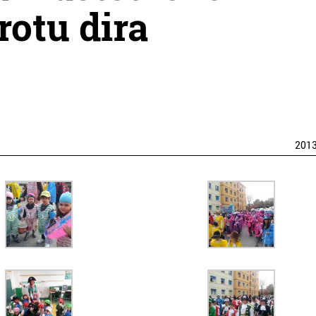
otu dira
201