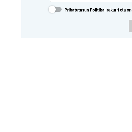
Pribatutasun Politika
irakurri eta on
PLA