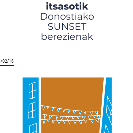
3
/
02
/
16