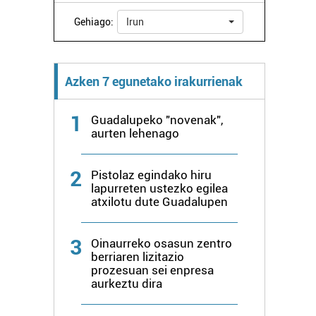
Gehiago:
Irun
Azken 7 egunetako irakurrienak
1
Guadalupeko "novenak",
aurten lehenago
2
Pistolaz egindako hiru
lapurreten ustezko egilea
atxilotu dute Guadalupen
3
Oinaurreko osasun zentro
berriaren lizitazio
prozesuan sei enpresa
aurkeztu dira