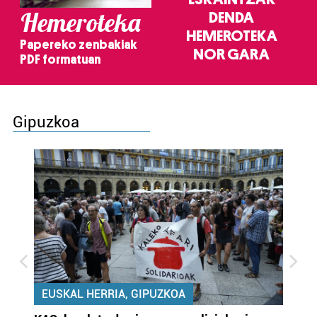
Hemeroteka
DENDA
HEMEROTEKA
Papereko zenbakiak
NOR GARA
PDF formatuan
Gipuzkoa
EUSKAL HERRIA, GIPUZKOA