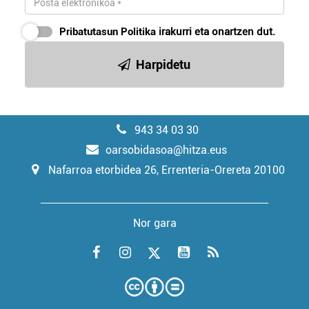
Pribatutasun Politika
irakurri eta onartzen dut.
Harpidetu
943 34 03 30
oarsobidasoa@hitza.eus
Nafarroa etorbidea 26, Errenteria-Orereta 20100
Nor gara