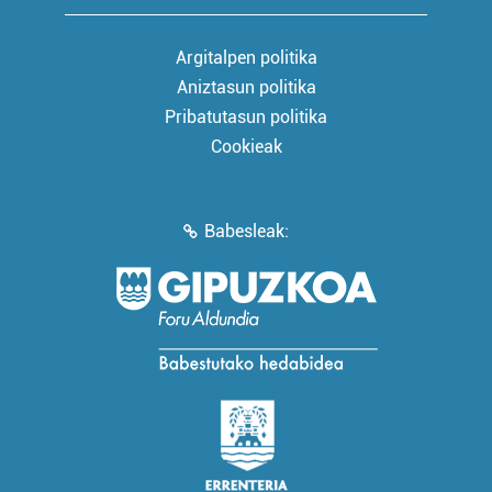
Argitalpen politika
Aniztasun politika
Pribatutasun politika
Cookieak
Babesleak: