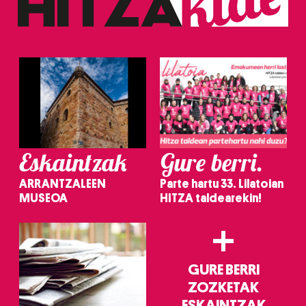
erabiltzeko baimen esplizitua ematen diguzu.
Gehiago
irakurri
Eskaintzak
Gure berri.
ARRANTZALEEN
Parte hartu 33. Lilatoian
MUSEOA
HITZA taldearekin!
+
GURE BERRI
ZOZKETAK
ESKAINTZAK