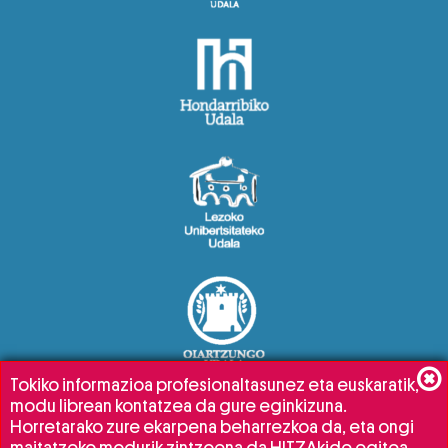
Tokiko informazioa profesionaltasunez eta euskaratik,
modu librean kontatzea da gure eginkizuna.
Horretarako zure ekarpena beharrezkoa da, eta ongi
maitatzeko modurik zintzoena da HITZAkide egitea.