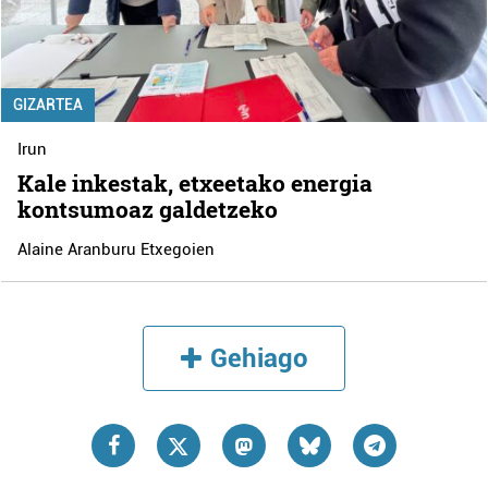
GIZARTEA
Irun
Kale inkestak, etxeetako energia
kontsumoaz galdetzeko
Alaine Aranburu Etxegoien
Gehiago