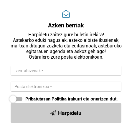
Azken berriak
Harpidetu zaitez gure buletin irekira!
Astekarko eduki nagusiak, asteko albiste ikusienak,
martxan ditugun zozketa eta egitasmoak, asteburuko
egitarauen agenda eta askoz gehiago!
Ostiralero zure posta elektronikoan.
Pribatutasun Politika
irakurri eta onartzen dut.
Harpidetu