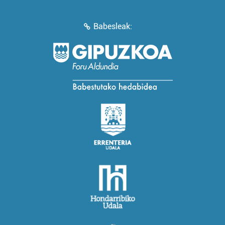
Babesleak: