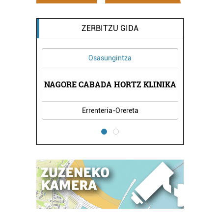
ZERBITZU GIDA
Osasungintza
A
NAGORE CABADA HORTZ KLINIKA
Errenteria-Orereta