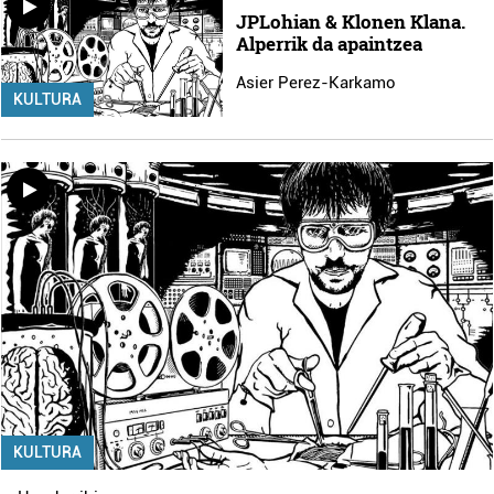
JPLohian & Klonen Klana.
Alperrik da apaintzea
Asier Perez-Karkamo
KULTURA
KULTURA