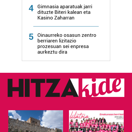
4
Gimnasia aparatuak jarri
dituzte Biteri kalean eta
Kasino Zaharran
5
Oinaurreko osasun zentro
berriaren lizitazio
prozesuan sei enpresa
aurkeztu dira