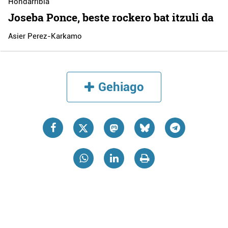
Hondarribia
Joseba Ponce, beste rockero bat itzuli da
Asier Perez-Karkamo
Gehiago