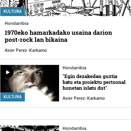
KULTURA
Hondarribia
1970eko hamarkadako usaina darion
post-rock lan bikaina
Asier Perez-Karkamo
Hondarribia
"Egin dezakedan guztia
batu eta proiektu pertsonal
honetan islatu dut"
KULTURA
Asier Perez-Karkamo
Hondarribia