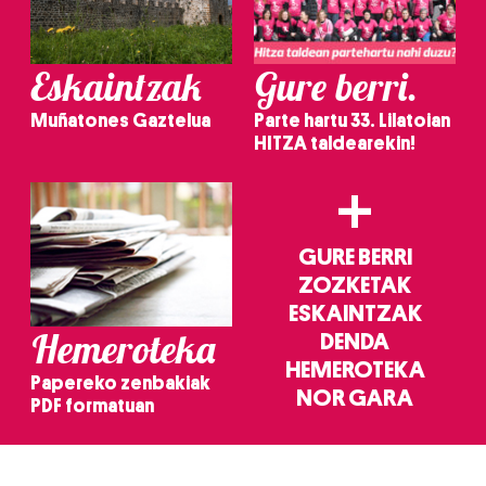
Eskaintzak
Gure berri.
Muñatones Gaztelua
Parte hartu 33. Lilatoian
HITZA taldearekin!
+
GURE BERRI
ZOZKETAK
ESKAINTZAK
Hemeroteka
DENDA
HEMEROTEKA
Papereko zenbakiak
NOR GARA
PDF formatuan