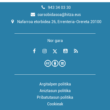
943 34 03 30
oarsobidasoa@hitza.eus
Nafarroa etorbidea 26, Errenteria-Orereta 20100
Nor gara
Argitalpen politika
Aniztasun politika
Pribatutasun politika
Cookieak