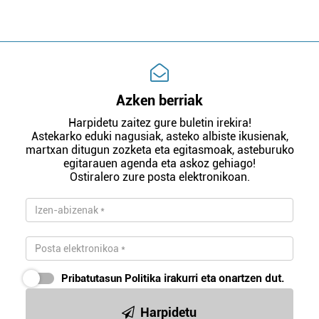
Azken berriak
Harpidetu zaitez gure buletin irekira!
Astekarko eduki nagusiak, asteko albiste ikusienak,
martxan ditugun zozketa eta egitasmoak, asteburuko
egitarauen agenda eta askoz gehiago!
Ostiralero zure posta elektronikoan.
Pribatutasun Politika
irakurri eta onartzen dut.
Harpidetu