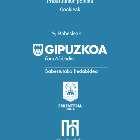
Pribatutasun politika
Cookieak
Babesleak: