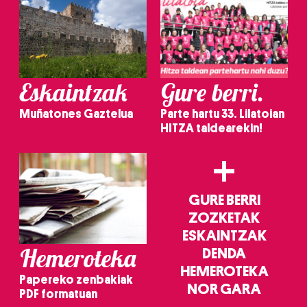
Eskaintzak
Gure berri.
Muñatones Gaztelua
Parte hartu 33. Lilatoian
HITZA taldearekin!
+
GURE BERRI
ZOZKETAK
ESKAINTZAK
Hemeroteka
DENDA
HEMEROTEKA
Papereko zenbakiak
NOR GARA
PDF formatuan