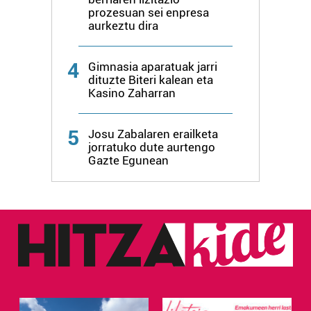
erabiltzen dituen hauta dezakezu.
prozesuan sei enpresa
aurkeztu dira
Bazkide batzuek ez dizute baimenik eskatzen, eta beren
interes komertzial legitimoetan babesten dira. Ikusi gure
4
Gimnasia aparatuak jarri
bazkideen zerrenda, beren ustez zein helburutarako
dituzte Biteri kalean eta
duten interes legitimoa eta horren aurka nola egin
Kasino Zaharran
dezakezun ikusteko.
5
Josu Zabalaren erailketa
Lortu zure datu pertsonalak prozesatzeko moduari
jorratuko dute aurtengo
buruzko informazio gehiago eta ezarri zure lehentasunak
Gazte Egunean
datuen atalean. Edozein unetan alda edo ken dezakezu
zure baimena Cookieen adierazpenean.
Webgune honek cookie propioak eta hirugarrenen cookie-
fitxategiak erabiltzen ditu. Zure esperientzia eta
zerbitzuak hobetzeko asmoz, cookie teknologiaz
baliatzen gara. Ohar hau onartuz gero, teknologia hori
erabiltzeko baimen esplizitua ematen diguzu.
Gehiago
irakurri