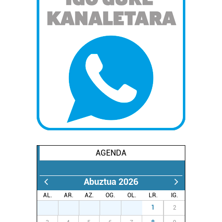
AGENDA
Abuztua 2026
AL.
AR.
AZ.
OG.
OL.
LR.
IG.
27
28
29
30
31
1
2