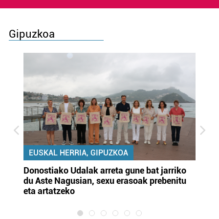
Gipuzkoa
EUSKAL HERRIA, GIPUZKOA
Donostiako Udalak arreta gune bat jarriko
Ur
du Aste Nagusian, sexu erasoak prebenitu
es
eta artatzeko
lu