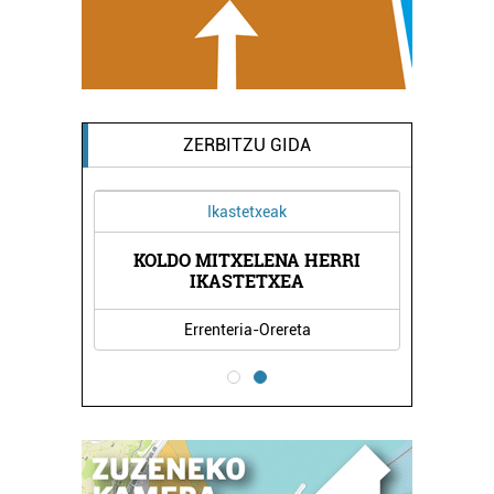
ZERBITZU GIDA
Ikastetxeak
KOLDO MITXELENA HERRI
IKASTETXEA
Errenteria-Orereta