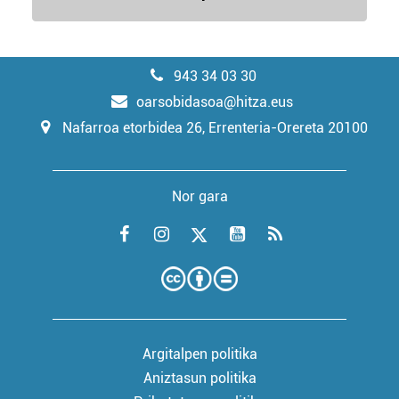
943 34 03 30
oarsobidasoa@hitza.eus
Nafarroa etorbidea 26, Errenteria-Orereta 20100
Nor gara
Argitalpen politika
Aniztasun politika