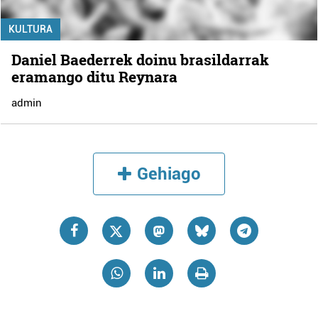
KULTURA
Daniel Baederrek doinu brasildarrak
eramango ditu Reynara
admin
Gehiago