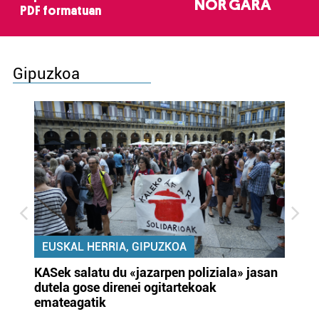
NOR GARA
PDF formatuan
Gipuzkoa
EUSKAL HERRIA, GIPUZKOA
KASek salatu du «jazarpen poliziala» jasan
Pa
dutela gose direnei ogitartekoak
da
emateagatik
«s