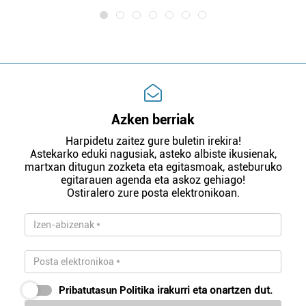
Azken berriak
Harpidetu zaitez gure buletin irekira!
Astekarko eduki nagusiak, asteko albiste ikusienak,
martxan ditugun zozketa eta egitasmoak, asteburuko
egitarauen agenda eta askoz gehiago!
Ostiralero zure posta elektronikoan.
Pribatutasun Politika
irakurri eta onartzen dut.