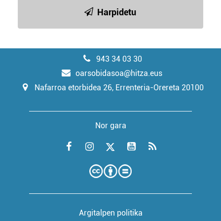
Harpidetu
943 34 03 30
oarsobidasoa@hitza.eus
Nafarroa etorbidea 26, Errenteria-Orereta 20100
Nor gara
Argitalpen politika