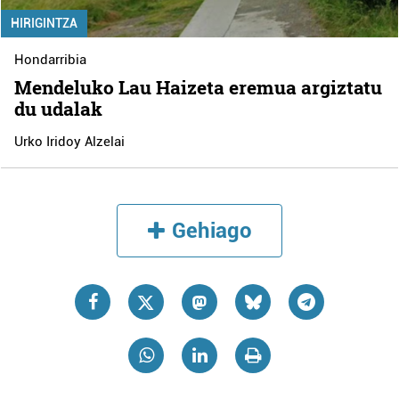
HIRIGINTZA
Hondarribia
Mendeluko Lau Haizeta eremua argiztatu
du udalak
Urko Iridoy Alzelai
Gehiago