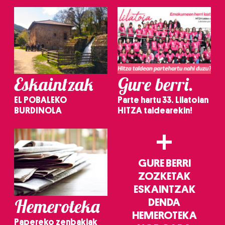
irakurri
Eskaintzak
Gure berri.
EL POBALEKO
Parte hartu 33. Lilatoian
BURDINOLA
HITZA taldearekin!
+
GURE BERRI
ZOZKETAK
ESKAINTZAK
Hemeroteka
DENDA
HEMEROTEKA
Papereko zenbakiak