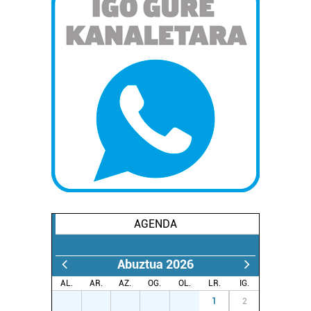
AGENDA
Abuztua 2026
AL.
AR.
AZ.
OG.
OL.
LR.
IG.
27
28
29
30
31
1
2