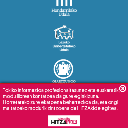
Tokiko informazioa profesionaltasunez eta euskaratik,
modu librean kontatzea da gure eginkizuna.
Horretarako zure ekarpena beharrezkoa da, eta ongi
maitatzeko modurik zintzoena da HITZAkide egitea.