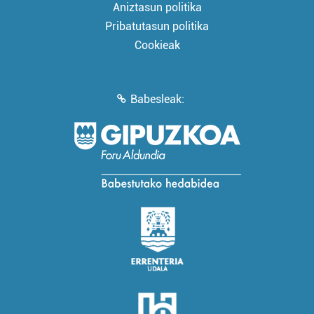
Aniztasun politika
Pribatutasun politika
Cookieak
Babesleak: