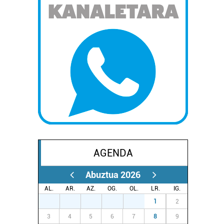
AGENDA
Abuztua 2026
AL.
AR.
AZ.
OG.
OL.
LR.
IG.
27
28
29
30
31
1
2
3
4
5
6
7
8
9