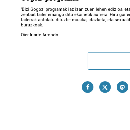
'Bizi Gogoz' programak iaz izan zuen lehen edizioa, eta
zenbait tailer emango ditu ekainetik aurrera. Hiru gair
tailerrak antolatu dituzte: musika, idazketa, eta sexuali
buruzkoak.
Oier Iriarte Arrondo