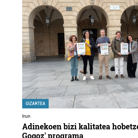
GIZARTEA
Irun
Adinekoen bizi kalitatea hobetze
Gogoz' programa