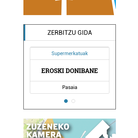
ZERBITZU GIDA
Supermerkatuak
I
EROSKI DONIBANE
Pasaia