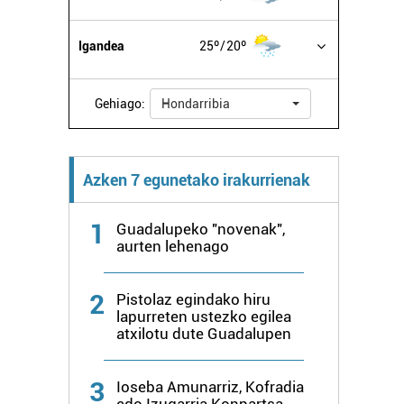
Igandea
25º
20º
Gehiago:
Hondarribia
Azken 7 egunetako irakurrienak
1
Guadalupeko "novenak",
aurten lehenago
2
Pistolaz egindako hiru
lapurreten ustezko egilea
atxilotu dute Guadalupen
3
Ioseba Amunarriz, Kofradia