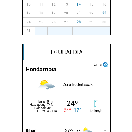
10
11
12
13
14
15
16
17
18
19
20
21
22
23
24
25
26
27
28
29
30
31
1
2
3
4
5
6
EGURALDIA
Iturria:
Hondarribia
Zeru hodeitsuak
24º
Euria:
0mm
Hezetasuna:
74%
Lainoak:
3%
24º
17º
13 km/h
Elurra:
4600m
Bihar
27º
18º