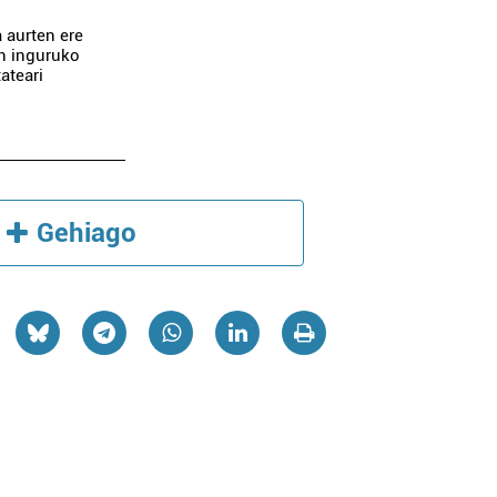
 aurten ere
en inguruko
tateari
Gehiago