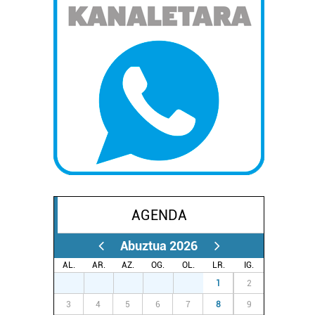
AGENDA
Abuztua 2026
AL.
AR.
AZ.
OG.
OL.
LR.
IG.
27
28
29
30
31
1
2
3
4
5
6
7
8
9