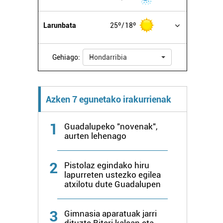
Larunbata
25º
18º
Gehiago:
Hondarribia
Azken 7 egunetako irakurrienak
1
Guadalupeko "novenak",
aurten lehenago
2
Pistolaz egindako hiru
lapurreten ustezko egilea
atxilotu dute Guadalupen
3
Gimnasia aparatuak jarri