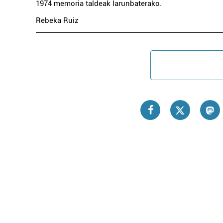
1974 memoria taldeak larunbaterako.
Rebeka Ruiz