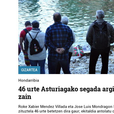
GIZARTEA
Hondarribia
46 urte Asturiagako segada arg
zain
Roke Xabier Mendez Villada eta Jose Luis Mondragon E
zituztela 46 urte betetzen dira gaur; ekitaldia antolatu