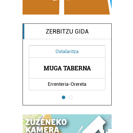
ZERBITZU GIDA
Ostalaritza
APIA
MUGA TABERNA
JAK
Errenteria-Orereta