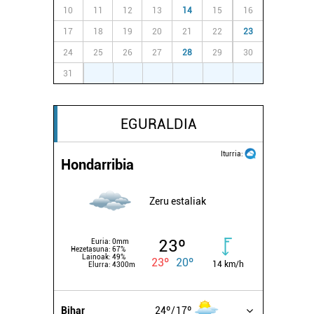
10
11
12
13
14
15
16
17
18
19
20
21
22
23
24
25
26
27
28
29
30
31
1
2
3
4
5
6
EGURALDIA
Iturria:
Hondarribia
Zeru estaliak
23º
Euria:
0mm
Hezetasuna:
67%
Lainoak:
49%
23º
20º
14 km/h
Elurra:
4300m
Bihar
24º
17º