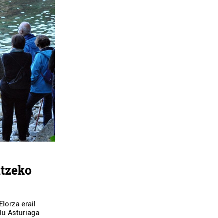
itzeko
lorza erail
 du Asturiaga