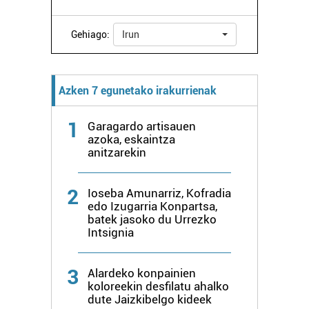
Bazkide batzuek ez dizute baimenik eskatzen, eta beren
interes komertzial legitimoetan babesten dira. Ikusi gure
Gehiago:
Irun
bazkideen zerrenda, beren ustez zein helburutarako
duten interes legitimoa eta horren aurka nola egin
dezakezun ikusteko.
Azken 7 egunetako irakurrienak
Lortu zure datu pertsonalak prozesatzeko moduari
1
Garagardo artisauen
buruzko informazio gehiago eta ezarri zure lehentasunak
azoka, eskaintza
datuen atalean. Edozein unetan alda edo ken dezakezu
anitzarekin
zure baimena Cookieen adierazpenean.
2
Ioseba Amunarriz, Kofradia
Webgune honek cookie propioak eta hirugarrenen cookie-
edo Izugarria Konpartsa,
fitxategiak erabiltzen ditu. Zure esperientzia eta
batek jasoko du Urrezko
zerbitzuak hobetzeko asmoz, cookie teknologiaz
Intsignia
baliatzen gara. Ohar hau onartuz gero, teknologia hori
erabiltzeko baimen esplizitua ematen diguzu.
Gehiago
3
Alardeko konpainien
irakurri
koloreekin desfilatu ahalko
dute Jaizkibelgo kideek