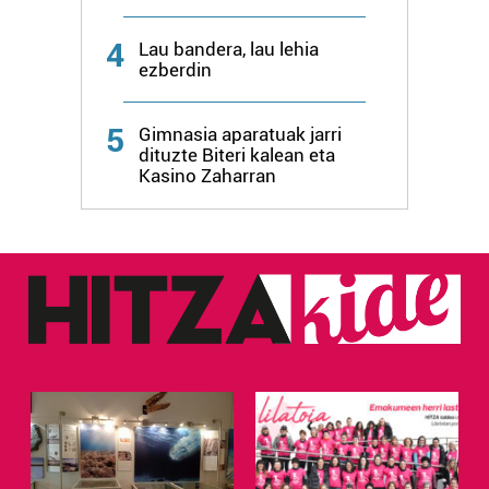
4
Lau bandera, lau lehia
ezberdin
5
Gimnasia aparatuak jarri
dituzte Biteri kalean eta
Kasino Zaharran