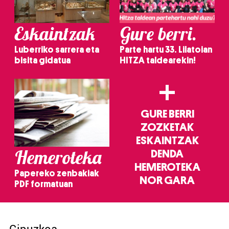
Eskaintzak
Gure berri.
Luberriko sarrera eta
Parte hartu 33. Lilatoian
bisita gidatua
HITZA taldearekin!
+
GURE BERRI
ZOZKETAK
ESKAINTZAK
Hemeroteka
DENDA
HEMEROTEKA
Papereko zenbakiak
NOR GARA
PDF formatuan