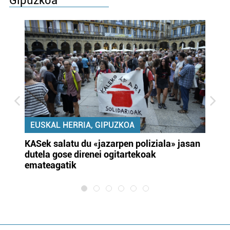
Gipuzkoa
EUSKAL HERRIA, GIPUZKOA
KASek salatu du «jazarpen poliziala» jasan
Pa
dutela gose direnei ogitartekoak
da
emateagatik
«s