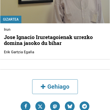
GIZARTEA
Irun
Jose Ignacio Iruretagoienak urrezko
domina jasoko du bihar
Erik Gartzia Egaña
Gehiago