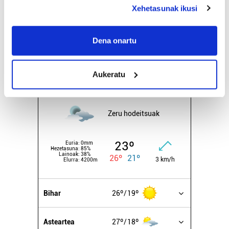
deklaraziotik edo Privacy triggerean klikatuz.
Xehetasunak ikusi
24
25
26
27
28
29
30
If you allow, we would also like to:
31
1
2
3
4
5
6
Collect information about your geographical
Dena onartu
location which can be accurate to within several
EGURALDIA
meters
Aukeratu
Identify your device by actively scanning it for
Iturria:
Irun
specific characteristics (fingerprinting)
Find out more about how your personal data is processed
Zeru hodeitsuak
and set your preferences in the
details section
.
Guk eta gure bazkideek zure datu pertsonalak
23º
Euria:
0mm
Hezetasuna:
85%
prozesatzen ditugu, zure IP zenbakia, besteak beste,
Lainoak:
38%
26º
21º
3 km/h
Elurra:
4200m
teknologia erabiliz, cookieak adibidez, iragarki eta eduki
pertsonalizatuak eskaintzeko, iragarkiak eta edukia
neurtzeko, jendeari buruzko informazioa biltzeko eta
Bihar
26º
19º
produktuak garatzeko. Zure datuak nork eta zertarako
erabiltzen dituen hauta dezakezu.
Asteartea
27º
18º