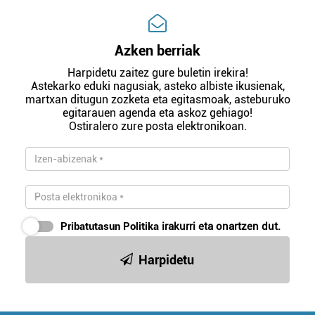
Azken berriak
Harpidetu zaitez gure buletin irekira!
Astekarko eduki nagusiak, asteko albiste ikusienak,
martxan ditugun zozketa eta egitasmoak, asteburuko
egitarauen agenda eta askoz gehiago!
Ostiralero zure posta elektronikoan.
Pribatutasun Politika
irakurri eta onartzen dut.
Harpidetu