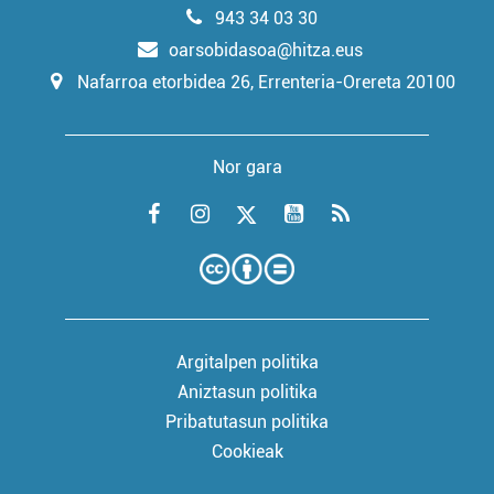
943 34 03 30
oarsobidasoa@hitza.eus
Nafarroa etorbidea 26, Errenteria-Orereta 20100
Nor gara
Argitalpen politika
Aniztasun politika
Pribatutasun politika
Cookieak