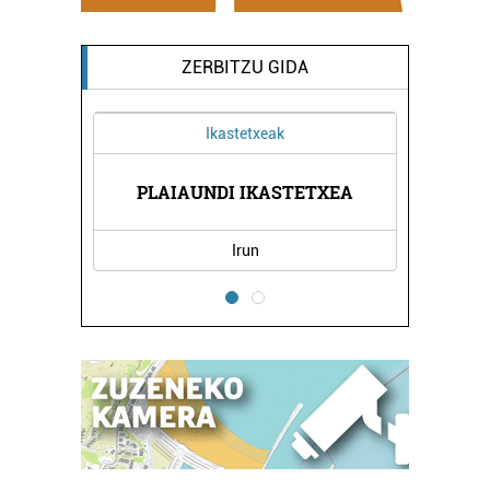
ZERBITZU GIDA
Ikastetxeak
Aholkulari
PLAIAUNDI IKASTETXEA
ZUBILLAGA AHO
Irun
Oiartzu