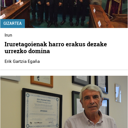
GIZARTEA
Irun
Iruretagoienak harro erakus dezake
urrezko domina
Erik Gartzia Egaña