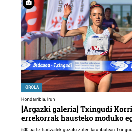
KIROLA
Hondarribia
,
Irun
[Argazki galeria] Txingudi Korr
errekorrak hausteko moduko e
500 parte-hartzailek gozatu zuten larunbatean Txingud