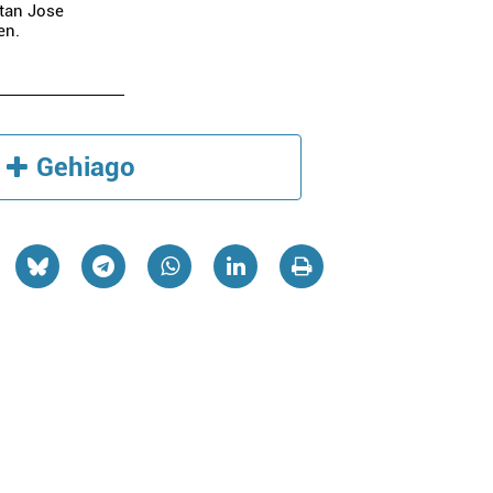
etan Jose
en.
Gehiago