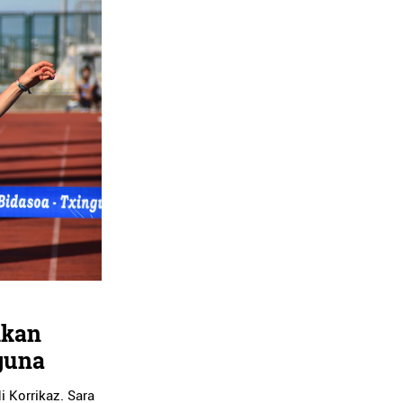
ikan
guna
i Korrikaz. Sara