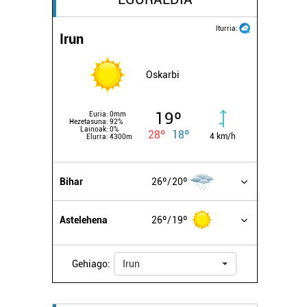
Iturria:
Irun
Oskarbi
19º
Euria:
0mm
Hezetasuna:
92%
Lainoak:
0%
28º
18º
4 km/h
Elurra:
4300m
Bihar
26º
20º
Astelehena
26º
19º
Gehiago:
Irun