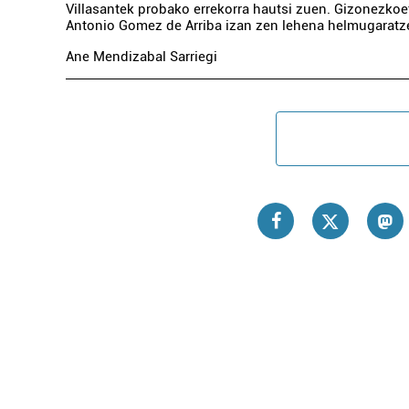
Villasantek probako errekorra hautsi zuen. Gizonezko
Antonio Gomez de Arriba izan zen lehena helmugaratz
Ane Mendizabal Sarriegi