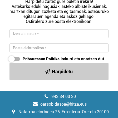
Harpidetu zaitez gure buletin irekira!
Astekarko eduki nagusiak, asteko albiste ikusienak,
martxan ditugun zozketa eta egitasmoak, asteburuko
egitarauen agenda eta askoz gehiago!
Ostiralero zure posta elektronikoan.
Pribatutasun Politika
irakurri eta onartzen dut.
Harpidetu
943 34 03 30
oarsobidasoa@hitza.eus
Nafarroa etorbidea 26, Errenteria-Orereta 20100