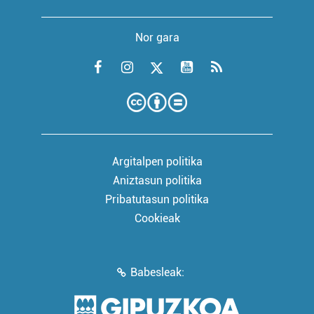
Nor gara
Argitalpen politika
Aniztasun politika
Pribatutasun politika
Cookieak
Babesleak: