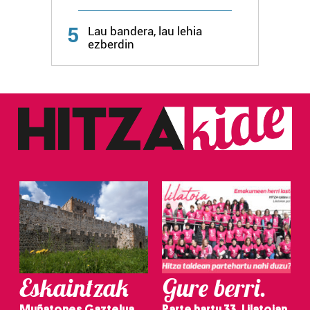
Webgune honek cookie propioak eta hirugarrenen cookie-
fitxategiak erabiltzen ditu. Zure esperientzia eta
5
Lau bandera, lau lehia
zerbitzuak hobetzeko asmoz, cookie teknologiaz
ezberdin
baliatzen gara. Ohar hau onartuz gero, teknologia hori
erabiltzeko baimen esplizitua ematen diguzu.
Gehiago
irakurri
Eskaintzak
Gure berri.
Muñatones Gaztelua
Parte hartu 33. Lilatoian