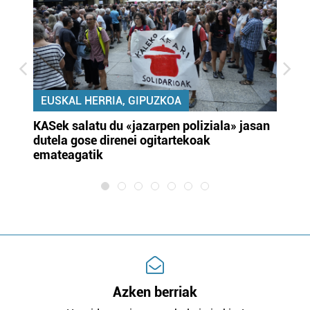
EUSKAL HERRIA, GIPUZKOA
KASek salatu du «jazarpen poliziala» jasan
Pa
dutela gose direnei ogitartekoak
da
emateagatik
«s
Azken berriak