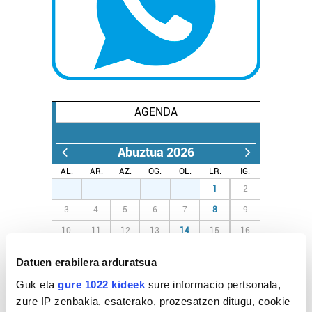
AGENDA
Abuztua 2026
AL.
AR.
AZ.
OG.
OL.
LR.
IG.
27
28
29
30
31
1
2
3
4
5
6
7
8
9
10
11
12
13
14
15
16
17
18
19
20
21
22
23
Datuen erabilera arduratsua
24
25
26
27
28
29
30
Guk eta
gure 1022 kideek
sure informacio pertsonala,
31
1
2
3
4
5
6
zure IP zenbakia, esaterako, prozesatzen ditugu, cookie