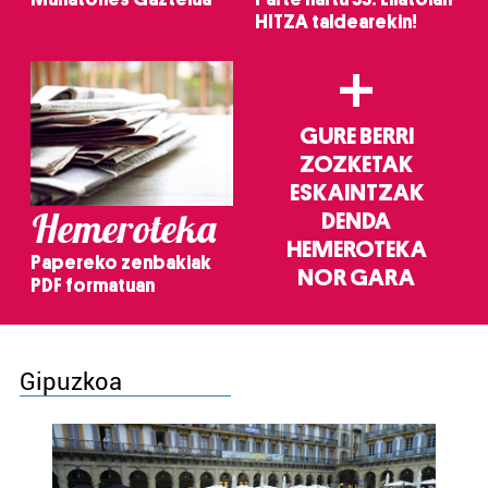
HITZA taldearekin!
+
GURE BERRI
ZOZKETAK
ESKAINTZAK
Hemeroteka
DENDA
HEMEROTEKA
Papereko zenbakiak
NOR GARA
PDF formatuan
Gipuzkoa