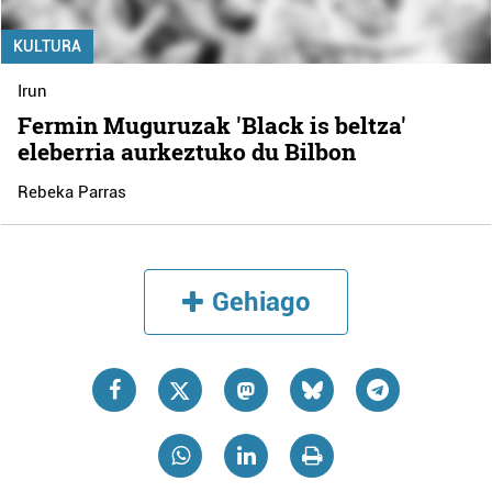
KULTURA
Irun
Fermin Muguruzak 'Black is beltza'
eleberria aurkeztuko du Bilbon
Rebeka Parras
Gehiago