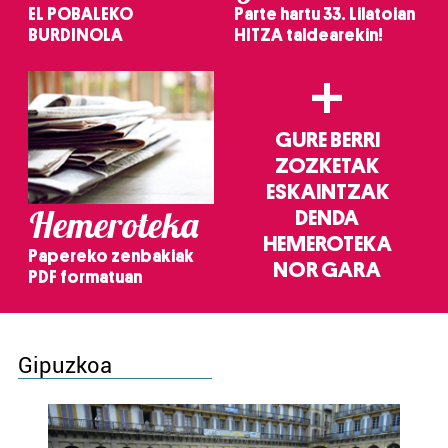
EL POBALEKO
Parte hartu 33. Lilatoian
BURDINOLA
HITZA taldearekin!
+
GURE BERRI
ZOZKETAK
ESKAINTZAK
Hemeroteka
DENDA
HEMEROTEKA
Papereko zenbakiak
NOR GARA
PDF formatuan
Gipuzkoa