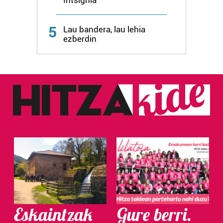
Intsignia
Webgune honek cookie propioak eta hirugarrenen cookie-
fitxategiak erabiltzen ditu. Zure esperientzia eta
5
Lau bandera, lau lehia
zerbitzuak hobetzeko asmoz, cookie teknologiaz
ezberdin
baliatzen gara. Ohar hau onartuz gero, teknologia hori
erabiltzeko baimen esplizitua ematen diguzu.
Gehiago
irakurri
Eskaintzak
Gure berri.