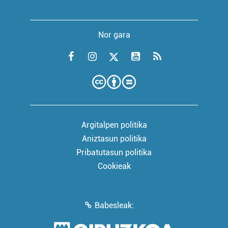
Nor gara
Argitalpen politika
Aniztasun politika
Pribatutasun politika
Cookieak
Babesleak: