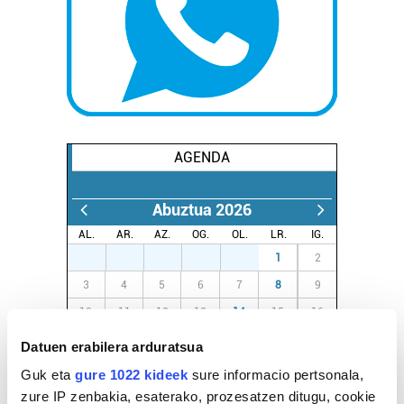
AGENDA
Abuztua 2026
AL.
AR.
AZ.
OG.
OL.
LR.
IG.
27
28
29
30
31
1
2
3
4
5
6
7
8
9
10
11
12
13
14
15
16
17
18
19
20
21
22
23
Datuen erabilera arduratsua
24
25
26
27
28
29
30
Guk eta
gure 1022 kideek
sure informacio pertsonala,
31
1
2
3
4
5
6
zure IP zenbakia, esaterako, prozesatzen ditugu, cookie