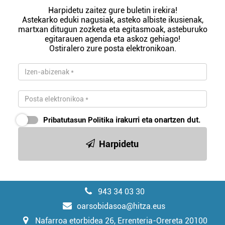
Harpidetu zaitez gure buletin irekira!
Astekarko eduki nagusiak, asteko albiste ikusienak,
martxan ditugun zozketa eta egitasmoak, asteburuko
egitarauen agenda eta askoz gehiago!
Ostiralero zure posta elektronikoan.
Pribatutasun Politika
irakurri eta onartzen dut.
Harpidetu
943 34 03 30
oarsobidasoa@hitza.eus
Nafarroa etorbidea 26, Errenteria-Orereta 20100