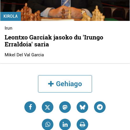
KIROLA
Irun
Leontxo Garciak jasoko du 'Irungo
Erraldoia' saria
Mikel Del Val Garcia
Gehiago