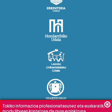
Tokiko informazioa profesionaltasunez eta euskaratik,
modu librean kontatzea da gure eginkizuna.