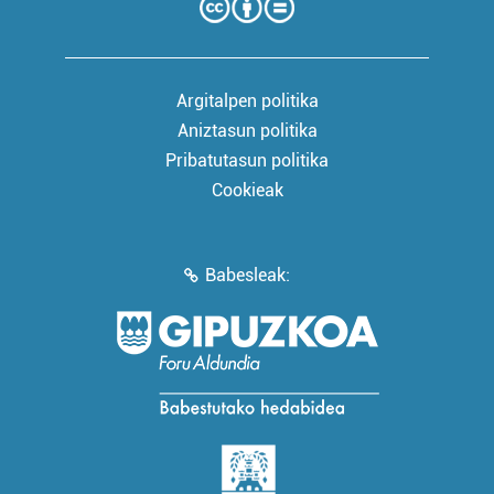
Argitalpen politika
Aniztasun politika
Pribatutasun politika
Cookieak
Babesleak: