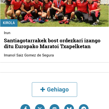
KIROLA
Irun
Santiagotarrakek bost ordezkari izango
ditu Europako Maratoi Txapelketan
Imanol Saiz Gomez de Segura
Gehiago