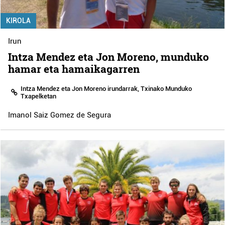
KIROLA
Irun
Intza Mendez eta Jon Moreno, munduko
hamar eta hamaikagarren
Intza Mendez eta Jon Moreno irundarrak, Txinako Munduko
Txapelketan
Imanol Saiz Gomez de Segura