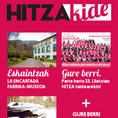
Eskaintzak
Gure berri.
LA ENCARTADA
Parte hartu 33. Lilatoian
FABRIKA-MUSEOA
HITZA taldearekin!
+
GURE BERRI