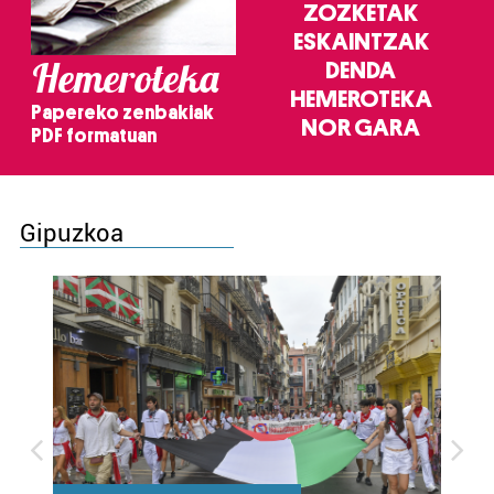
ZOZKETAK
ESKAINTZAK
Hemeroteka
DENDA
HEMEROTEKA
Papereko zenbakiak
NOR GARA
PDF formatuan
Gipuzkoa