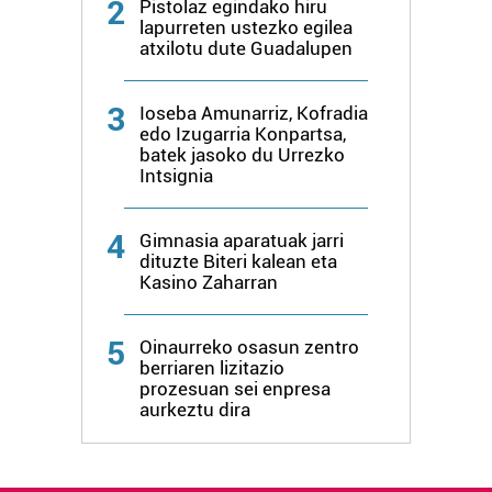
2
Pistolaz egindako hiru
lapurreten ustezko egilea
Lortu zure datu pertsonalak prozesatzeko moduari
atxilotu dute Guadalupen
buruzko informazio gehiago eta ezarri zure lehentasunak
datuen atalean. Edozein unetan alda edo ken dezakezu
3
Ioseba Amunarriz, Kofradia
zure baimena Cookieen adierazpenean.
edo Izugarria Konpartsa,
batek jasoko du Urrezko
Intsignia
Webgune honek cookie propioak eta hirugarrenen cookie-
fitxategiak erabiltzen ditu. Zure esperientzia eta
zerbitzuak hobetzeko asmoz, cookie teknologiaz
4
Gimnasia aparatuak jarri
baliatzen gara. Ohar hau onartuz gero, teknologia hori
dituzte Biteri kalean eta
Kasino Zaharran
erabiltzeko baimen esplizitua ematen diguzu.
Gehiago
irakurri
5
Oinaurreko osasun zentro
berriaren lizitazio
prozesuan sei enpresa
aurkeztu dira