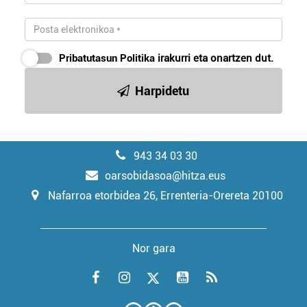
Pribatutasun Politika
irakurri eta onartzen dut.
Harpidetu
943 34 03 30
oarsobidasoa@hitza.eus
Nafarroa etorbidea 26, Errenteria-Orereta 20100
Nor gara