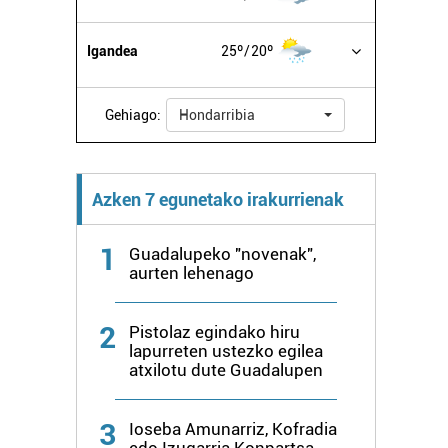
Igandea
25º
20º
Gehiago:
Hondarribia
Azken 7 egunetako irakurrienak
1
Guadalupeko "novenak",
aurten lehenago
2
Pistolaz egindako hiru
lapurreten ustezko egilea
atxilotu dute Guadalupen
3
Ioseba Amunarriz, Kofradia