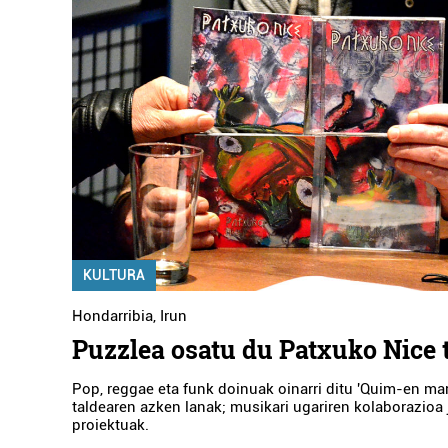
KULTURA
Hondarribia
,
Irun
Puzzlea osatu du Patxuko Nice 
Pop, reggae eta funk doinuak oinarri ditu 'Quim-en mar
taldearen azken lanak; musikari ugariren kolaborazioa
proiektuak.