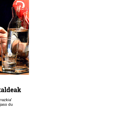
taldeak
razkia'
 jaso du