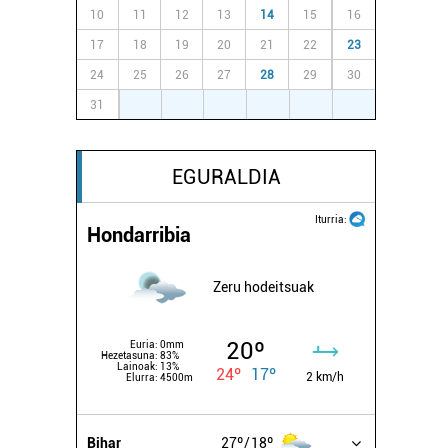
10
11
12
13
14
15
16
17
18
19
20
21
22
23
24
25
26
27
28
29
30
31
1
2
3
4
5
6
EGURALDIA
Iturria:
Hondarribia
Zeru hodeitsuak
20º
Euria:
0mm
Hezetasuna:
83%
Lainoak:
13%
24º
17º
2 km/h
Elurra:
4500m
Bihar
27º
18º