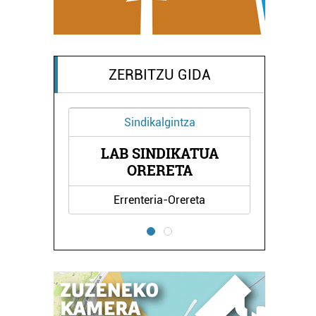
ZERBITZU GIDA
Sindikalgintza
LAB SINDIKATUA
ZA
ORERETA
Errenteria-Orereta