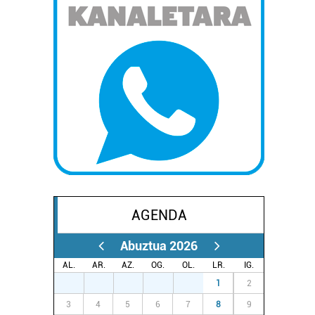
AGENDA
Abuztua 2026
AL.
AR.
AZ.
OG.
OL.
LR.
IG.
27
28
29
30
31
1
2
3
4
5
6
7
8
9