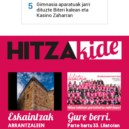
Webgune honek cookie propioak eta hirugarrenen cookie-
5
Gimnasia aparatuak jarri
fitxategiak erabiltzen ditu. Zure esperientzia eta
dituzte Biteri kalean eta
zerbitzuak hobetzeko asmoz, cookie teknologiaz
Kasino Zaharran
baliatzen gara. Ohar hau onartuz gero, teknologia hori
erabiltzeko baimen esplizitua ematen diguzu.
Gehiago
irakurri
Eskaintzak
Gure berri.
ARRANTZALEEN
Parte hartu 33. Lilatoian