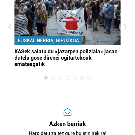
EUSKAL HERRIA, GIPUZKOA
KASek salatu du «jazarpen poliziala» jasan
Pa
dutela gose direnei ogitartekoak
da
emateagatik
«s
Azken berriak
Harpidetu zaitez gure buletin irekira!