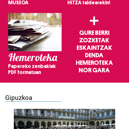
MUSEOA
HITZA taldearekin!
+
GURE BERRI
ZOZKETAK
ESKAINTZAK
Hemeroteka
DENDA
HEMEROTEKA
Papereko zenbakiak
NOR GARA
PDF formatuan
Gipuzkoa