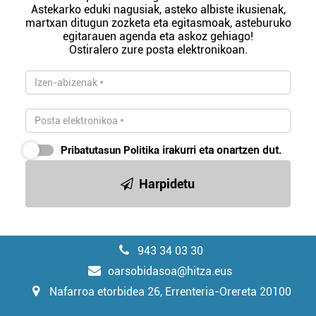
Astekarko eduki nagusiak, asteko albiste ikusienak,
martxan ditugun zozketa eta egitasmoak, asteburuko
egitarauen agenda eta askoz gehiago!
Ostiralero zure posta elektronikoan.
Pribatutasun Politika
irakurri eta onartzen dut.
Harpidetu
943 34 03 30
oarsobidasoa@hitza.eus
Nafarroa etorbidea 26, Errenteria-Orereta 20100