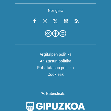
Nor gara
Argitalpen politika
Aniztasun politika
Pribatutasun politika
Cookieak
Babesleak: