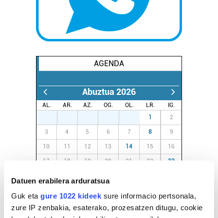
AGENDA
Abuztua 2026
AL.
AR.
AZ.
OG.
OL.
LR.
IG.
27
28
29
30
31
1
2
3
4
5
6
7
8
9
10
11
12
13
14
15
16
17
18
19
20
21
22
23
24
25
26
27
28
29
30
Datuen erabilera arduratsua
31
1
2
3
4
5
6
Guk eta
gure 1022 kideek
sure informacio pertsonala,
zure IP zenbakia, esaterako, prozesatzen ditugu, cookie