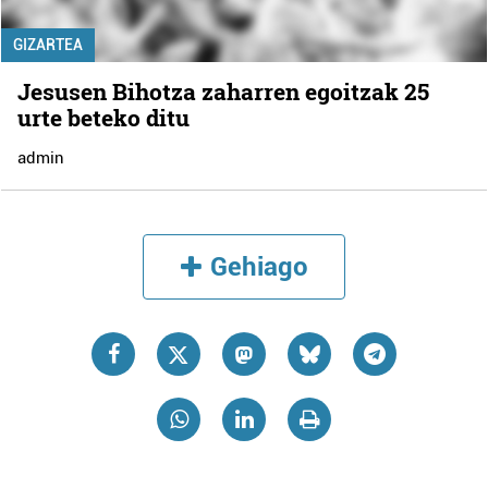
GIZARTEA
Jesusen Bihotza zaharren egoitzak 25
urte beteko ditu
admin
Gehiago