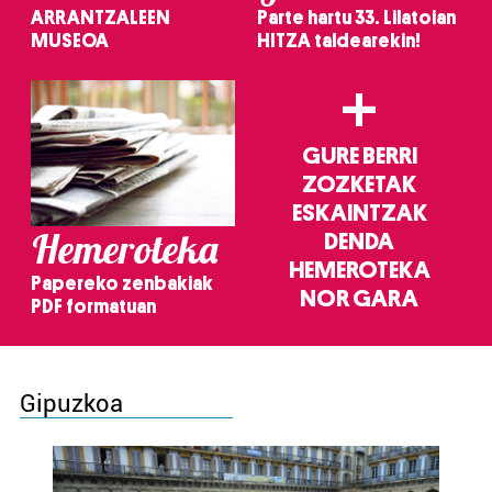
ARRANTZALEEN
Parte hartu 33. Lilatoian
MUSEOA
HITZA taldearekin!
+
GURE BERRI
ZOZKETAK
ESKAINTZAK
Hemeroteka
DENDA
HEMEROTEKA
Papereko zenbakiak
NOR GARA
PDF formatuan
Gipuzkoa