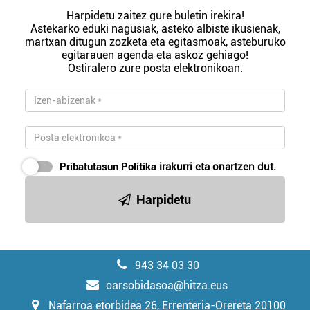
Harpidetu zaitez gure buletin irekira!
Astekarko eduki nagusiak, asteko albiste ikusienak,
martxan ditugun zozketa eta egitasmoak, asteburuko
egitarauen agenda eta askoz gehiago!
Ostiralero zure posta elektronikoan.
Pribatutasun Politika
irakurri eta onartzen dut.
Harpidetu
943 34 03 30
oarsobidasoa@hitza.eus
Nafarroa etorbidea 26, Errenteria-Orereta 20100