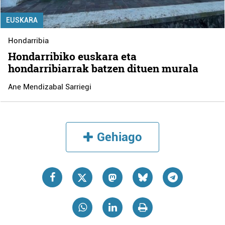
EUSKARA
Hondarribia
Hondarribiko euskara eta
hondarribiarrak batzen dituen murala
Ane Mendizabal Sarriegi
Gehiago