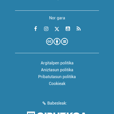
Nor gara
Argitalpen politika
Aniztasun politika
Pribatutasun politika
Cookieak
Babesleak: