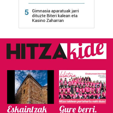
Webgune honek cookie propioak eta hirugarrenen cookie-
5
fitxategiak erabiltzen ditu. Zure esperientzia eta
Gimnasia aparatuak jarri
dituzte Biteri kalean eta
zerbitzuak hobetzeko asmoz, cookie teknologiaz
Kasino Zaharran
baliatzen gara. Ohar hau onartuz gero, teknologia hori
erabiltzeko baimen esplizitua ematen diguzu.
Gehiago
irakurri
Eskaintzak
Gure berri.