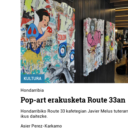
KULTURA
Hondarribia
Pop-art erakusketa Route 33an
Hondarribiko Route 33 kafetegian Javier Melus tuterarr
ikus daitezke.
Asier Perez-Karkamo