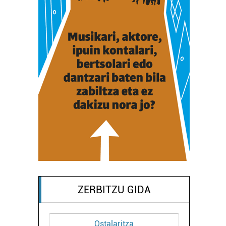
ZERBITZU GIDA
Ostalaritza
Ikas