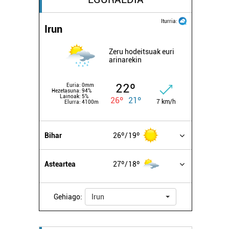
Iturria:
Irun
Zeru hodeitsuak euri
arinarekin
22º
Euria:
0mm
Hezetasuna:
94%
Lainoak:
5%
26º
21º
7 km/h
Elurra:
4100m
Bihar
26º
19º
Asteartea
27º
18º
Gehiago:
Irun