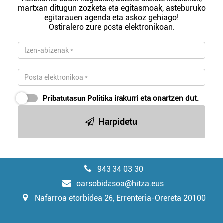
martxan ditugun zozketa eta egitasmoak, asteburuko
egitarauen agenda eta askoz gehiago!
Ostiralero zure posta elektronikoan.
Pribatutasun Politika
irakurri eta onartzen dut.
Harpidetu
943 34 03 30
oarsobidasoa@hitza.eus
Nafarroa etorbidea 26, Errenteria-Orereta 20100