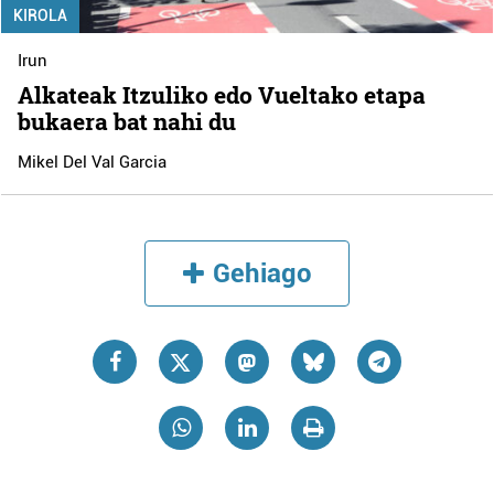
KIROLA
Irun
Alkateak Itzuliko edo Vueltako etapa
bukaera bat nahi du
Mikel Del Val Garcia
Gehiago