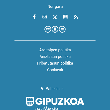
Nor gara
Argitalpen politika
Aniztasun politika
Pribatutasun politika
Cookieak
Babesleak: