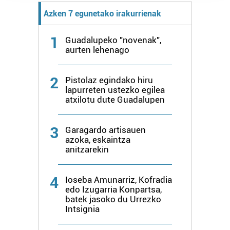
prozesatzen ditugu, zure IP zenbakia, besteak beste,
Azken 7 egunetako irakurrienak
teknologia erabiliz, cookieak adibidez, iragarki eta eduki
pertsonalizatuak eskaintzeko, iragarkiak eta edukia
1
Guadalupeko "novenak",
neurtzeko, jendeari buruzko informazioa biltzeko eta
aurten lehenago
produktuak garatzeko. Zure datuak nork eta zertarako
erabiltzen dituen hauta dezakezu.
2
Pistolaz egindako hiru
lapurreten ustezko egilea
Bazkide batzuek ez dizute baimenik eskatzen, eta beren
atxilotu dute Guadalupen
interes komertzial legitimoetan babesten dira. Ikusi gure
bazkideen zerrenda, beren ustez zein helburutarako
3
duten interes legitimoa eta horren aurka nola egin
Garagardo artisauen
azoka, eskaintza
dezakezun ikusteko.
anitzarekin
Lortu zure datu pertsonalak prozesatzeko moduari
buruzko informazio gehiago eta ezarri zure lehentasunak
4
Ioseba Amunarriz, Kofradia
edo Izugarria Konpartsa,
datuen atalean. Edozein unetan alda edo ken dezakezu
batek jasoko du Urrezko
zure baimena Cookieen adierazpenean.
Intsignia
Webgune honek cookie propioak eta hirugarrenen cookie-