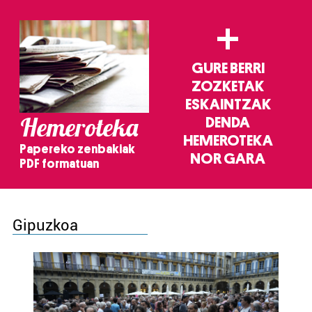
+
GURE BERRI
ZOZKETAK
ESKAINTZAK
Hemeroteka
DENDA
HEMEROTEKA
Papereko zenbakiak
NOR GARA
PDF formatuan
Gipuzkoa