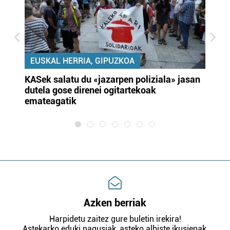
EUSKAL HERRIA, GIPUZKOA
KASek salatu du «jazarpen poliziala» jasan
Pa
dutela gose direnei ogitartekoak
da
emateagatik
«s
Azken berriak
Harpidetu zaitez gure buletin irekira!
Astekarko eduki nagusiak, asteko albiste ikusienak,