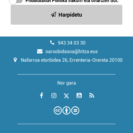
Pribatutasun Politika
irakurri eta onartzen dut.
Harpidetu
943 34 03 30
oarsobidasoa@hitza.eus
Nafarroa etorbidea 26, Errenteria-Orereta 20100
Nor gara