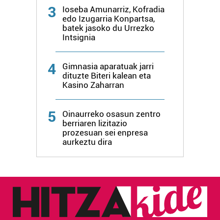
produktuak garatzeko. Zure datuak nork eta zertarako
3
Ioseba Amunarriz, Kofradia
erabiltzen dituen hauta dezakezu.
edo Izugarria Konpartsa,
batek jasoko du Urrezko
Intsignia
Bazkide batzuek ez dizute baimenik eskatzen, eta beren
interes komertzial legitimoetan babesten dira. Ikusi gure
bazkideen zerrenda, beren ustez zein helburutarako
4
Gimnasia aparatuak jarri
duten interes legitimoa eta horren aurka nola egin
dituzte Biteri kalean eta
Kasino Zaharran
dezakezun ikusteko.
Lortu zure datu pertsonalak prozesatzeko moduari
5
Oinaurreko osasun zentro
buruzko informazio gehiago eta ezarri zure lehentasunak
berriaren lizitazio
prozesuan sei enpresa
datuen atalean. Edozein unetan alda edo ken dezakezu
aurkeztu dira
zure baimena Cookieen adierazpenean.
Webgune honek cookie propioak eta hirugarrenen cookie-
fitxategiak erabiltzen ditu. Zure esperientzia eta
zerbitzuak hobetzeko asmoz, cookie teknologiaz
baliatzen gara. Ohar hau onartuz gero, teknologia hori
erabiltzeko baimen esplizitua ematen diguzu.
Gehiago