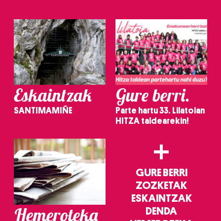
irakurri
Eskaintzak
Gure berri.
SANTIMAMIÑE
Parte hartu 33. Lilatoian
HITZA taldearekin!
+
GURE BERRI
ZOZKETAK
ESKAINTZAK
Hemeroteka
DENDA