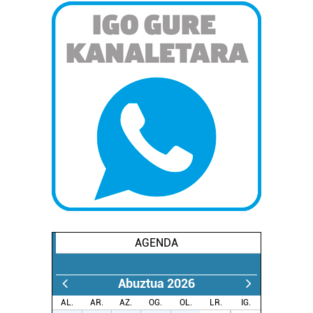
AGENDA
Abuztua 2026
AL.
AR.
AZ.
OG.
OL.
LR.
IG.