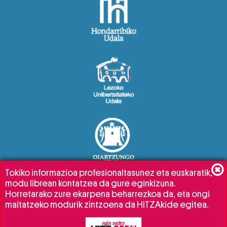
Tokiko informazioa profesionaltasunez eta euskaratik,
modu librean kontatzea da gure eginkizuna.
Horretarako zure ekarpena beharrezkoa da, eta ongi
maitatzeko modurik zintzoena da HITZAkide egitea.