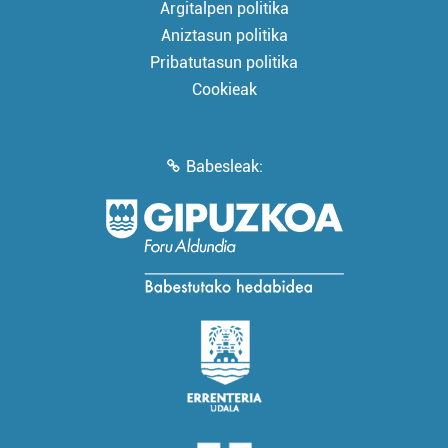
Argitalpen politika
Aniztasun politika
Pribatutasun politika
Cookieak
Babesleak: