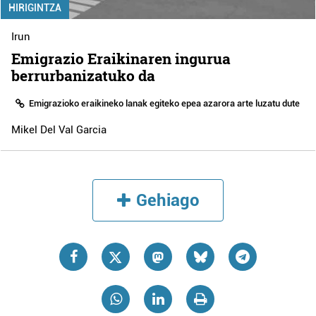
HIRIGINTZA
Irun
Emigrazio Eraikinaren ingurua
berrurbanizatuko da
Emigrazioko eraikineko lanak egiteko epea azarora arte luzatu dute
Mikel Del Val Garcia
Gehiago