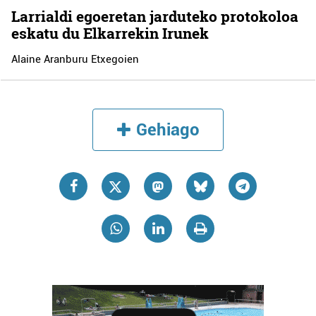
Larrialdi egoeretan jarduteko protokoloa
eskatu du Elkarrekin Irunek
Alaine Aranburu Etxegoien
Gehiago