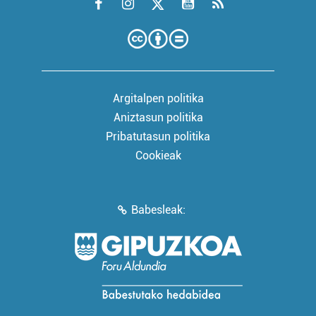
Argitalpen politika
Aniztasun politika
Pribatutasun politika
Cookieak
Babesleak: