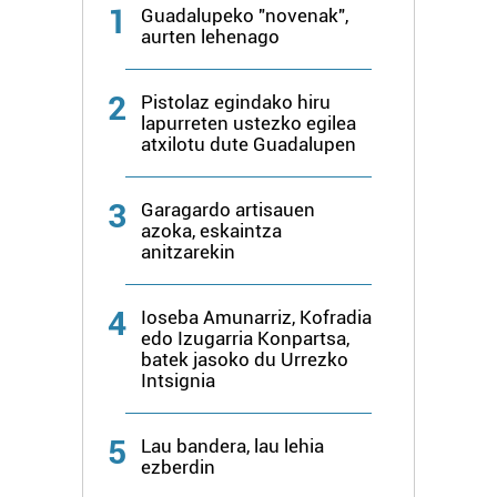
1
Guadalupeko "novenak",
dezakezun ikusteko.
aurten lehenago
Lortu zure datu pertsonalak prozesatzeko moduari
2
buruzko informazio gehiago eta ezarri zure lehentasunak
Pistolaz egindako hiru
lapurreten ustezko egilea
datuen atalean. Edozein unetan alda edo ken dezakezu
atxilotu dute Guadalupen
zure baimena Cookieen adierazpenean.
3
Webgune honek cookie propioak eta hirugarrenen cookie-
Garagardo artisauen
azoka, eskaintza
fitxategiak erabiltzen ditu. Zure esperientzia eta
anitzarekin
zerbitzuak hobetzeko asmoz, cookie teknologiaz
baliatzen gara. Ohar hau onartuz gero, teknologia hori
erabiltzeko baimen esplizitua ematen diguzu.
Gehiago
4
Ioseba Amunarriz, Kofradia
edo Izugarria Konpartsa,
irakurri
batek jasoko du Urrezko
Intsignia
5
Lau bandera, lau lehia
ezberdin