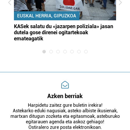
EUSKAL HERRIA, GIPUZKOA
KASek salatu du «jazarpen poliziala» jasan
Pa
dutela gose direnei ogitartekoak
da
emateagatik
«s
Azken berriak
Harpidetu zaitez gure buletin irekira!
Astekarko eduki nagusiak, asteko albiste ikusienak,
martxan ditugun zozketa eta egitasmoak, asteburuko
egitarauen agenda eta askoz gehiago!
Ostiralero zure posta elektronikoan.