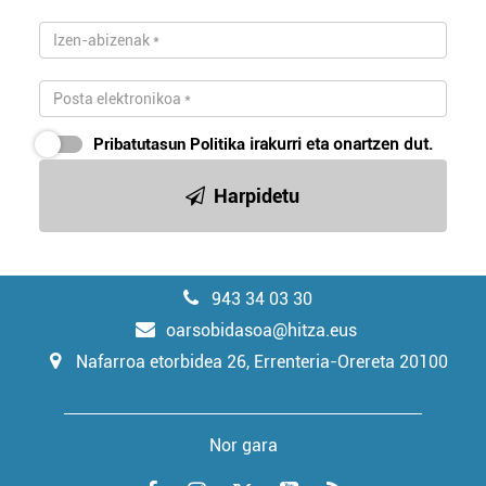
Pribatutasun Politika
irakurri eta onartzen dut.
Harpidetu
943 34 03 30
oarsobidasoa@hitza.eus
Nafarroa etorbidea 26, Errenteria-Orereta 20100
Nor gara