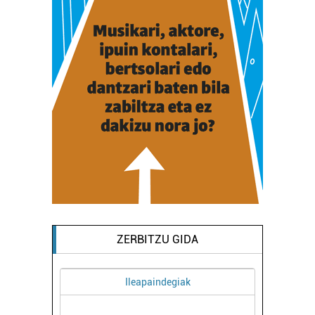
ZERBITZU GIDA
Ileapaindegiak