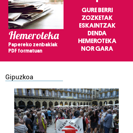
GURE BERRI
ZOZKETAK
ESKAINTZAK
Hemeroteka
DENDA
HEMEROTEKA
Papereko zenbakiak
NOR GARA
PDF formatuan
Gipuzkoa