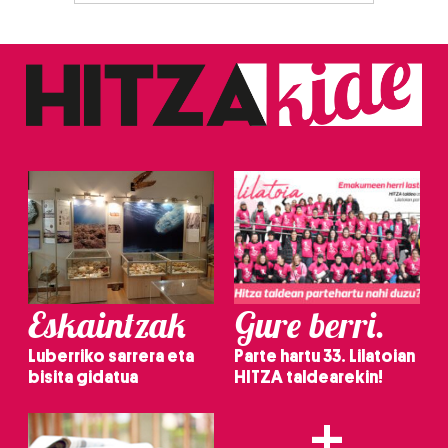
Eskaintzak
Gure berri.
Luberriko sarrera eta
Parte hartu 33. Lilatoian
bisita gidatua
HITZA taldearekin!
+