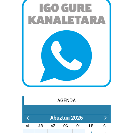
AGENDA
Abuztua 2026
AL.
AR.
AZ.
OG.
OL.
LR.
IG.