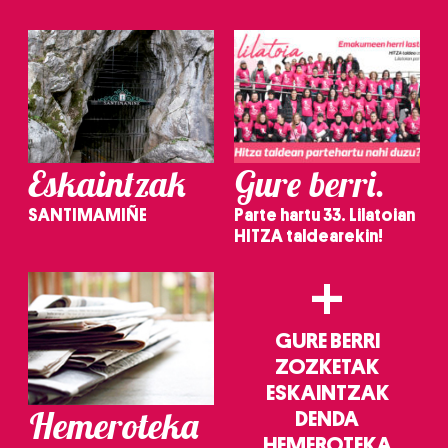
irakurri
Eskaintzak
Gure berri.
SANTIMAMIÑE
Parte hartu 33. Lilatoian
HITZA taldearekin!
+
GURE BERRI
ZOZKETAK
ESKAINTZAK
Hemeroteka
DENDA
HEMEROTEKA