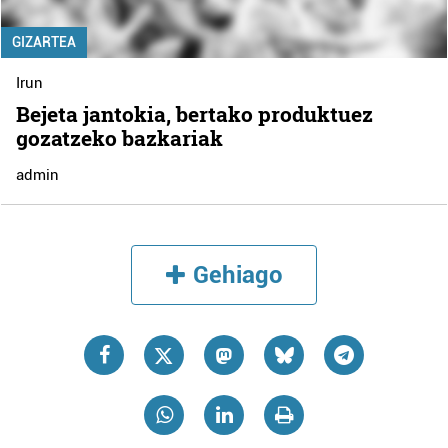
GIZARTEA
Irun
Bejeta jantokia, bertako produktuez
gozatzeko bazkariak
admin
Gehiago