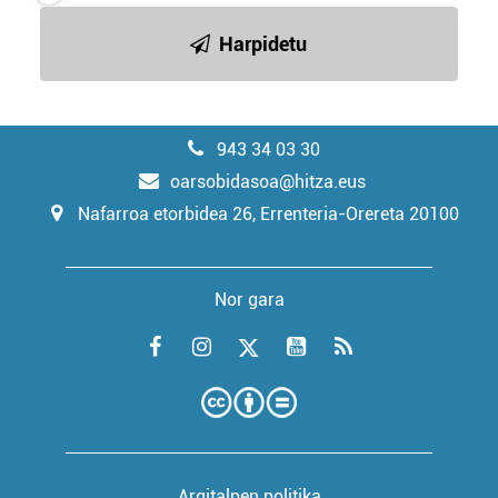
Harpidetu
943 34 03 30
oarsobidasoa@hitza.eus
Nafarroa etorbidea 26, Errenteria-Orereta 20100
Nor gara
Argitalpen politika