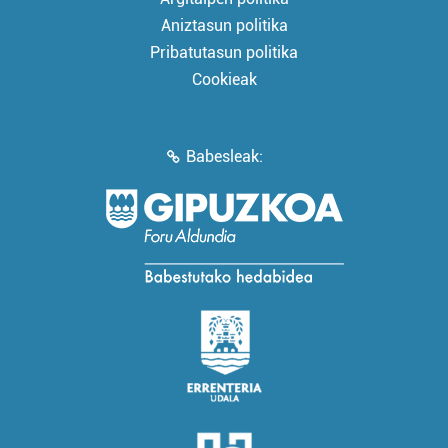
Aniztasun politika
Pribatutasun politika
Cookieak
Babesleak: