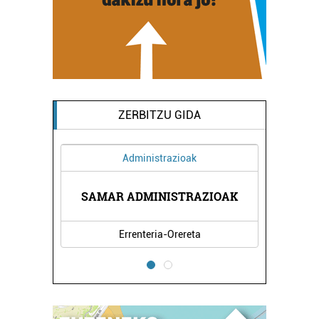
ZERBITZU GIDA
Administrazioak
SAMAR ADMINISTRAZIOAK
Errenteria-Orereta
E