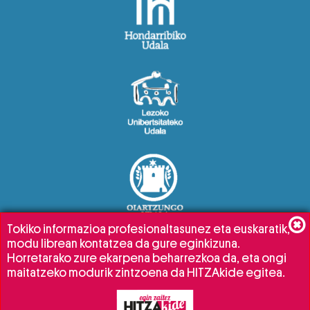
Tokiko informazioa profesionaltasunez eta euskaratik,
modu librean kontatzea da gure eginkizuna.
Horretarako zure ekarpena beharrezkoa da, eta ongi
maitatzeko modurik zintzoena da HITZAkide egitea.