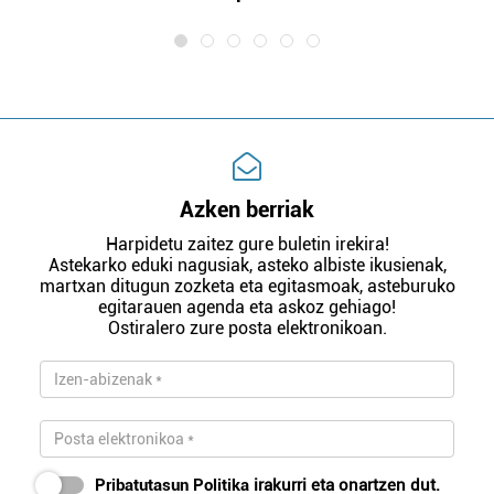
Azken berriak
Harpidetu zaitez gure buletin irekira!
Astekarko eduki nagusiak, asteko albiste ikusienak,
martxan ditugun zozketa eta egitasmoak, asteburuko
egitarauen agenda eta askoz gehiago!
Ostiralero zure posta elektronikoan.
Pribatutasun Politika
irakurri eta onartzen dut.