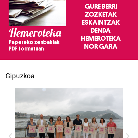
GURE BERRI
ZOZKETAK
ESKAINTZAK
Hemeroteka
DENDA
HEMEROTEKA
Papereko zenbakiak
NOR GARA
PDF formatuan
Gipuzkoa