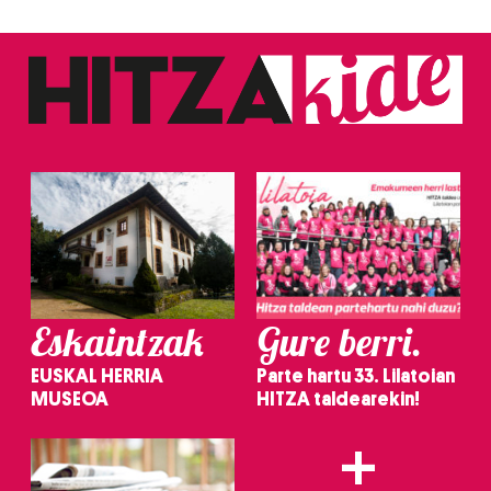
Eskaintzak
Gure berri.
EUSKAL HERRIA
Parte hartu 33. Lilatoian
MUSEOA
HITZA taldearekin!
+