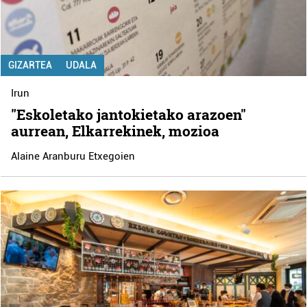
GIZARTEA
UDALA
Irun
"Eskoletako jantokietako arazoen"
aurrean, Elkarrekinek, mozioa
Alaine Aranburu Etxegoien