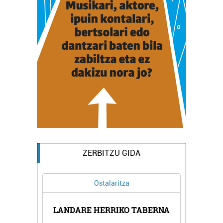
ZERBITZU GIDA
Ostalaritza
RETA
LANDARE HERRIKO TABERNA
LAB