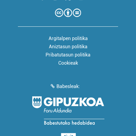
Argitalpen politika
Aniztasun politika
Pribatutasun politika
Cookieak
Babesleak: