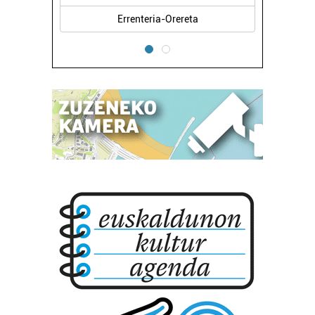
Errenteria-Orereta