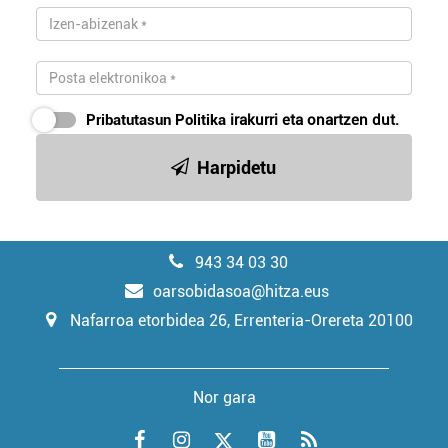
Pribatutasun Politika
irakurri eta onartzen dut.
Harpidetu
943 34 03 30
oarsobidasoa@hitza.eus
Nafarroa etorbidea 26, Errenteria-Orereta 20100
Nor gara