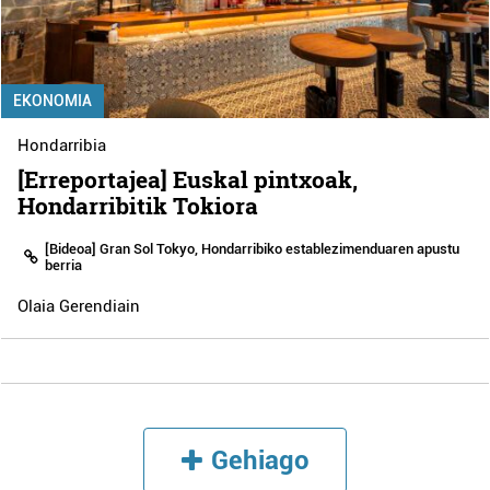
EKONOMIA
Hondarribia
[Erreportajea] Euskal pintxoak,
Hondarribitik Tokiora
[Bideoa] Gran Sol Tokyo, Hondarribiko establezimenduaren apustu
berria
Olaia Gerendiain
Gehiago