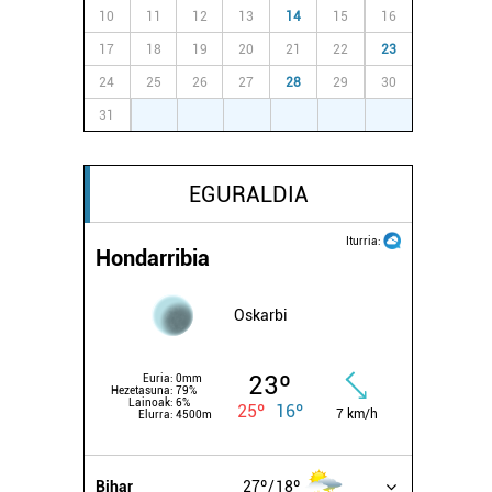
10
11
12
13
14
15
16
17
18
19
20
21
22
23
24
25
26
27
28
29
30
31
1
2
3
4
5
6
EGURALDIA
Iturria:
Hondarribia
Oskarbi
23º
Euria:
0mm
Hezetasuna:
79%
Lainoak:
6%
25º
16º
7 km/h
Elurra:
4500m
Bihar
27º
18º