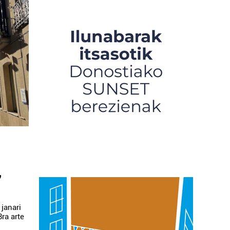
,
 janari
ra arte