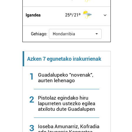
Igandea
25º
21º
Gehiago:
Hondarribia
Azken 7 egunetako irakurrienak
1
Guadalupeko "novenak",
aurten lehenago
2
Pistolaz egindako hiru
lapurreten ustezko egilea
atxilotu dute Guadalupen
3
Ioseba Amunarriz, Kofradia