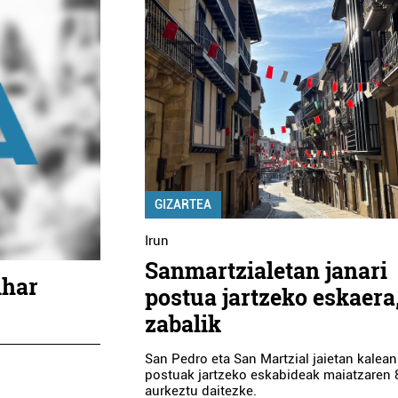
GIZARTEA
Irun
Sanmartzialetan janari
ihar
postua jartzeko eskaera
zabalik
San Pedro eta San Martzial jaietan kalean
postuak jartzeko eskabideak maiatzaren 8
aurkeztu daitezke.