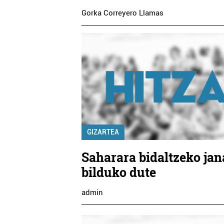
Gorka Correyero Llamas
GIZARTEA
Saharara bidaltzeko jan
bilduko dute
admin