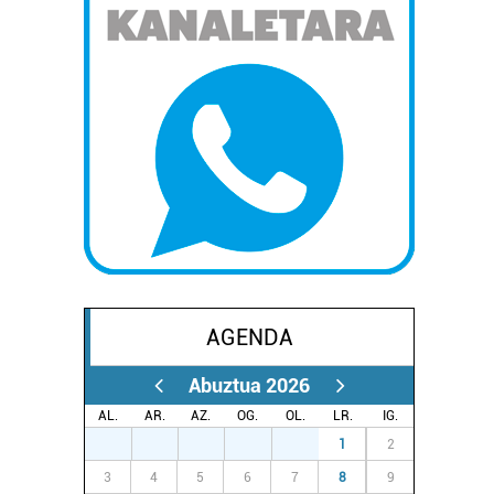
AGENDA
Abuztua 2026
AL.
AR.
AZ.
OG.
OL.
LR.
IG.
27
28
29
30
31
1
2
3
4
5
6
7
8
9