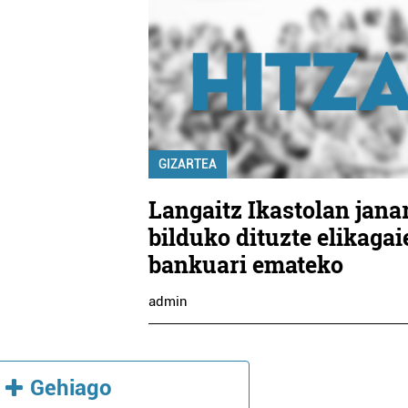
Osasungintza
Osasungintza
GIZARTEA
Langaitz Ikastolan jana
BIDASOA OPTIKA
OBEA - 2 ORTOPE
bilduko dituzte elikagai
bankuari emateko
Irun
Errenteria-Orereta
admin
Gehiago