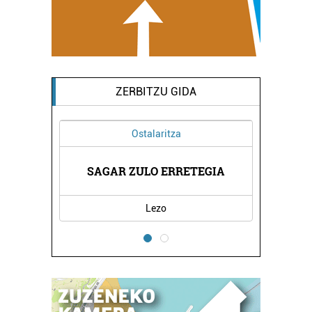
ZERBITZU GIDA
Ostalaritza
EA
SAGAR ZULO ERRETEGIA
Z
Lezo