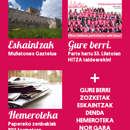
Eskaintzak
Gure berri.
Muñatones Gaztelua
Parte hartu 33. Lilatoian
HITZA taldearekin!
+
GURE BERRI
ZOZKETAK
ESKAINTZAK
Hemeroteka
DENDA
HEMEROTEKA
Papereko zenbakiak
NOR GARA