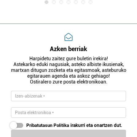
Azken berriak
Harpidetu zaitez gure buletin irekira!
Astekarko eduki nagusiak, asteko albiste ikusienak,
martxan ditugun zozketa eta egitasmoak, asteburuko
egitarauen agenda eta askoz gehiago!
Ostiralero zure posta elektronikoan.
Pribatutasun Politika
irakurri eta onartzen dut.