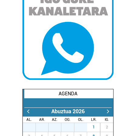
AGENDA
Abuztua 2026
AL.
AR.
AZ.
OG.
OL.
LR.
IG.
27
28
29
30
31
1
2