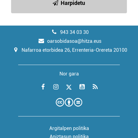
Harpidetu
943 34 03 30
oarsobidasoa@hitza.eus
Nafarroa etorbidea 26, Errenteria-Orereta 20100
Nor gara
Argitalpen politika
Aniztasun politika