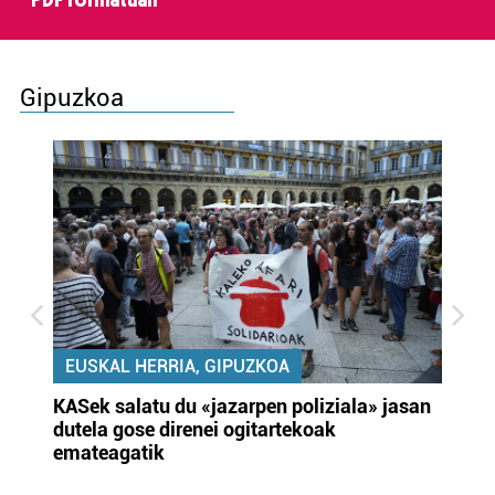
PDF formatuan
Gipuzkoa
EUSKAL HERRIA, GIPUZKOA
KASek salatu du «jazarpen poliziala» jasan
Pa
dutela gose direnei ogitartekoak
da
emateagatik
«s