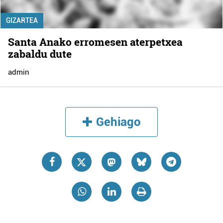
GIZARTEA
Santa Anako erromesen aterpetxea
zabaldu dute
admin
Gehiago