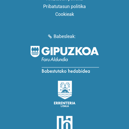
Pribatutasun politika
Cookieak
Babesleak: