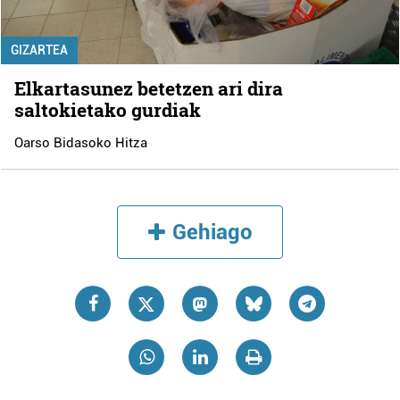
GIZARTEA
Elkartasunez betetzen ari dira
saltokietako gurdiak
Oarso Bidasoko Hitza
Gehiago