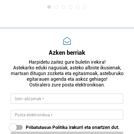
Azken berriak
Harpidetu zaitez gure buletin irekira!
Astekarko eduki nagusiak, asteko albiste ikusienak,
martxan ditugun zozketa eta egitasmoak, asteburuko
egitarauen agenda eta askoz gehiago!
Ostiralero zure posta elektronikoan.
Pribatutasun Politika
irakurri eta onartzen dut.