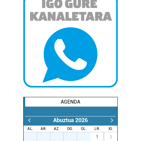
AGENDA
Abuztua 2026
AL.
AR.
AZ.
OG.
OL.
LR.
IG.
27
28
29
30
31
1
2