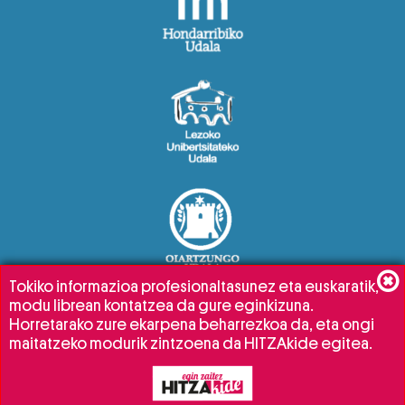
Tokiko informazioa profesionaltasunez eta euskaratik,
modu librean kontatzea da gure eginkizuna.
Horretarako zure ekarpena beharrezkoa da, eta ongi
maitatzeko modurik zintzoena da HITZAkide egitea.