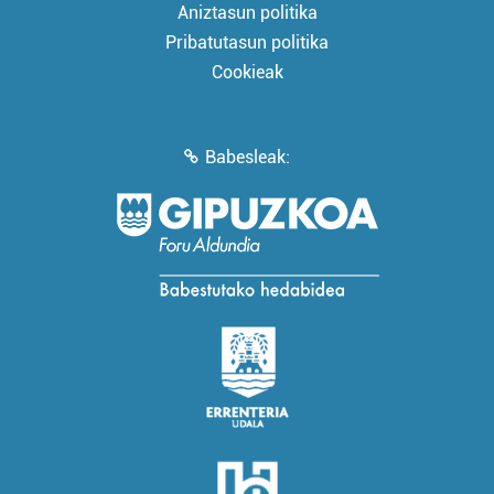
Aniztasun politika
Pribatutasun politika
Cookieak
Babesleak: