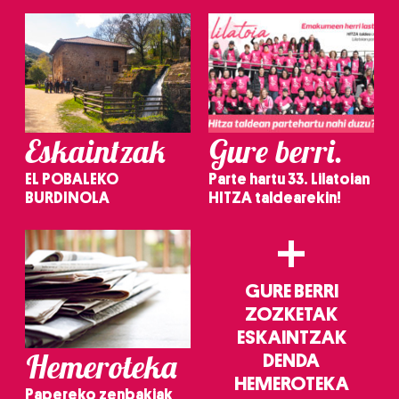
irakurri
Eskaintzak
Gure berri.
EL POBALEKO
Parte hartu 33. Lilatoian
BURDINOLA
HITZA taldearekin!
+
GURE BERRI
ZOZKETAK
ESKAINTZAK
Hemeroteka
DENDA
HEMEROTEKA
Papereko zenbakiak