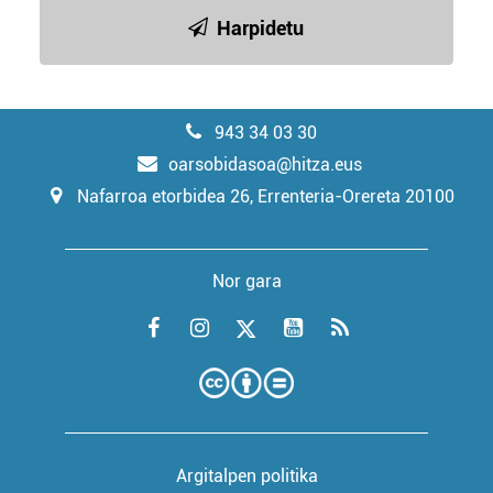
Harpidetu
943 34 03 30
oarsobidasoa@hitza.eus
Nafarroa etorbidea 26, Errenteria-Orereta 20100
Nor gara
Argitalpen politika