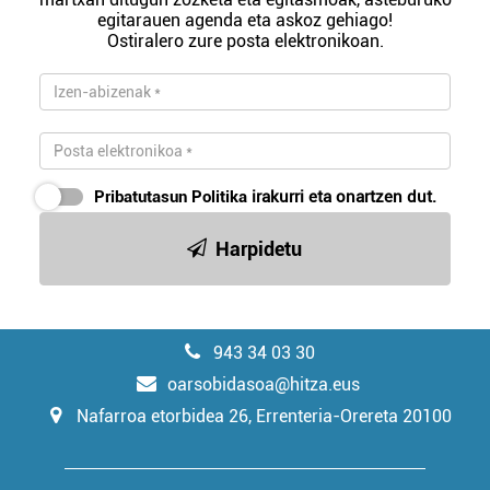
egitarauen agenda eta askoz gehiago!
Ostiralero zure posta elektronikoan.
Pribatutasun Politika
irakurri eta onartzen dut.
Harpidetu
943 34 03 30
oarsobidasoa@hitza.eus
Nafarroa etorbidea 26, Errenteria-Orereta 20100