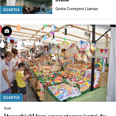
Gorka Correyero Llamas
GIZARTEA
GIZARTEA
Irun