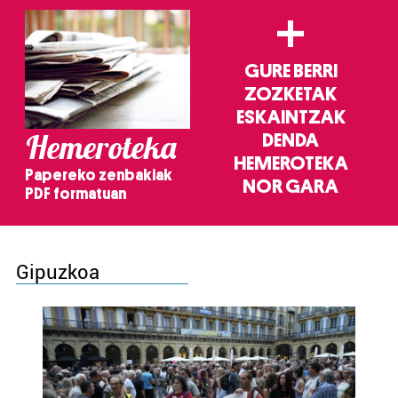
+
GURE BERRI
ZOZKETAK
ESKAINTZAK
Hemeroteka
DENDA
HEMEROTEKA
Papereko zenbakiak
NOR GARA
PDF formatuan
Gipuzkoa