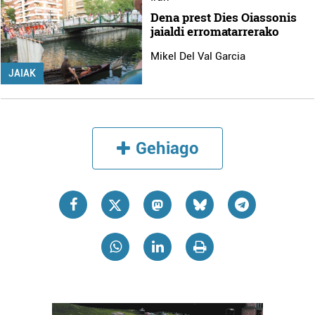
Dena prest Dies Oiassonis
jaialdi erromatarrerako
Mikel Del Val Garcia
JAIAK
Gehiago