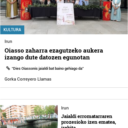
KULTURA
Irun
Oiasso zaharra ezagutzeko aukera
izango dute datozen egunotan
“Dies Oiassonis jaialdi bat baino gehiago da”
Gorka Correyero Llamas
Irun
Jaialdi erromatarraren
prozesioko izen ematea,
irekita