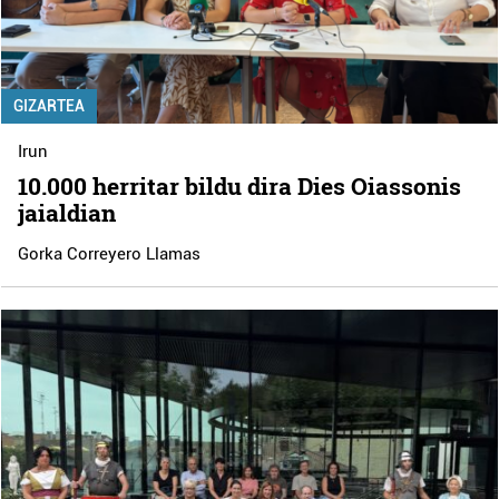
GIZARTEA
Irun
10.000 herritar bildu dira Dies Oiassonis
jaialdian
Gorka Correyero Llamas