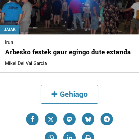
JAIAK
Irun
Arbesko festek gaur egingo dute eztanda
Mikel Del Val Garcia
Gehiago