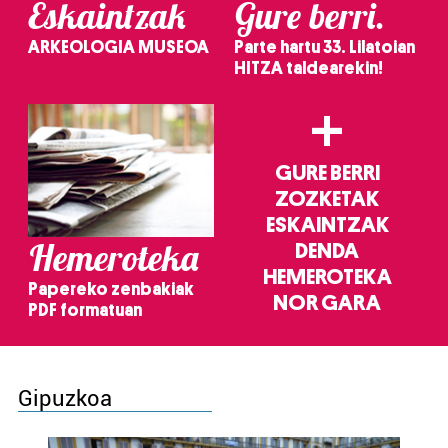
Eskaintzak
Gure berri.
ARKEOLOGIA MUSEOA
Parte hartu 33. Lilatoian
HITZA taldearekin!
+
GURE BERRI
ZOZKETAK
ESKAINTZAK
Hemeroteka
DENDA
HEMEROTEKA
Papereko zenbakiak
NOR GARA
PDF formatuan
Gipuzkoa