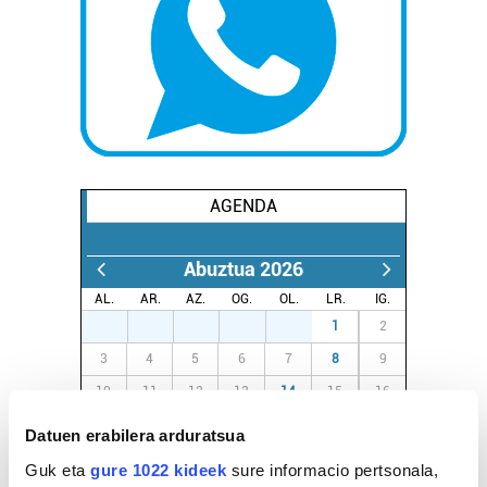
AGENDA
Abuztua 2026
AL.
AR.
AZ.
OG.
OL.
LR.
IG.
27
28
29
30
31
1
2
3
4
5
6
7
8
9
10
11
12
13
14
15
16
17
18
19
20
21
22
23
Datuen erabilera arduratsua
24
25
26
27
28
29
30
Guk eta
gure 1022 kideek
sure informacio pertsonala,