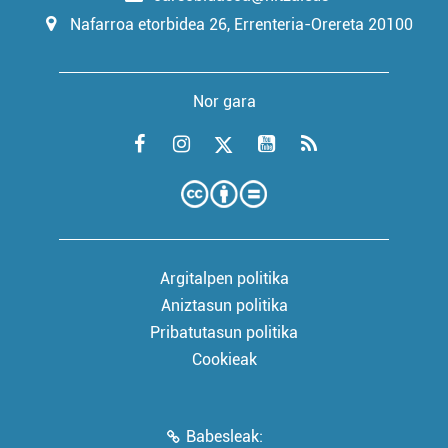
Nafarroa etorbidea 26, Errenteria-Orereta 20100
Nor gara
Argitalpen politika
Aniztasun politika
Pribatutasun politika
Cookieak
Babesleak: