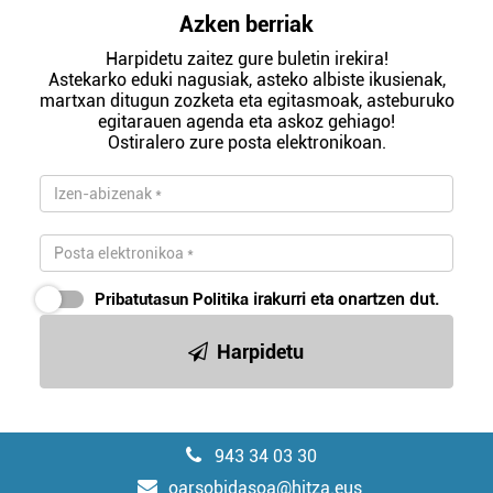
Azken berriak
Harpidetu zaitez gure buletin irekira!
Astekarko eduki nagusiak, asteko albiste ikusienak,
martxan ditugun zozketa eta egitasmoak, asteburuko
egitarauen agenda eta askoz gehiago!
Ostiralero zure posta elektronikoan.
Pribatutasun Politika
irakurri eta onartzen dut.
Harpidetu
943 34 03 30
oarsobidasoa@hitza.eus