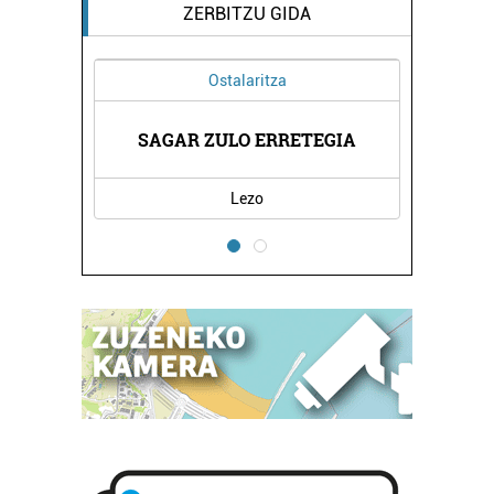
ZERBITZU GIDA
Ostalaritza
EGIA
SAGAR ZULO ERRETEGIA
KAT
Lezo