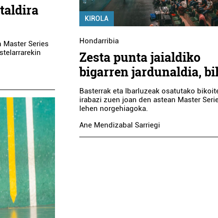
taldira
KIROLA
Hondarribia
 Master Series
stelarrarekin
Zesta punta jaialdiko
bigarren jardunaldia, bi
Garraioak
Ostalarit
Basterrak eta Ibarluzeak osatutako bikoit
irabazi zuen joan den astean Master Seri
BENGOETXEA
lehen norgehiagoka.
VITERI TA
AUTOBUSAK
Ane Mendizabal Sarriegi
Errenteria-Orereta
Errenteria-Or