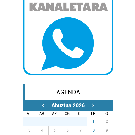
AGENDA
Abuztua 2026
AL.
AR.
AZ.
OG.
OL.
LR.
IG.
27
28
29
30
31
1
2
3
4
5
6
7
8
9