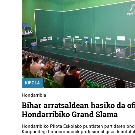
KIROLA
Hondarribia
Bihar arratsaldean hasiko da ofi
Hondarribiko Grand Slama
Hondarribiko Pilota Eskolako puntisten partidaren ond
Kanpandegi hondarribiarrak profesional gisa debutatu