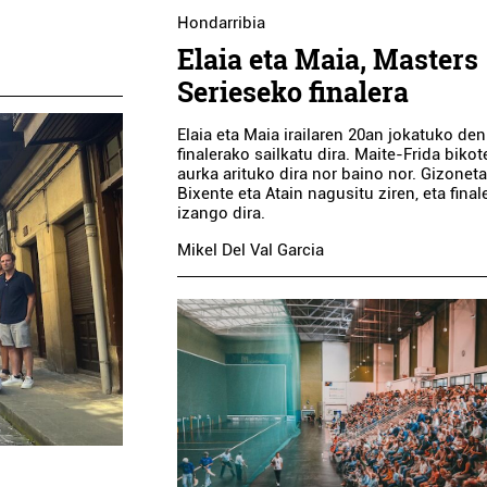
Hondarribia
Elaia eta Maia, Masters
Serieseko finalera
Elaia eta Maia irailaren 20an jokatuko den
finalerako sailkatu dira. Maite-Frida biko
aurka arituko dira nor baino nor. Gizoneta
Bixente eta Atain nagusitu ziren, eta final
izango dira.
Mikel Del Val Garcia