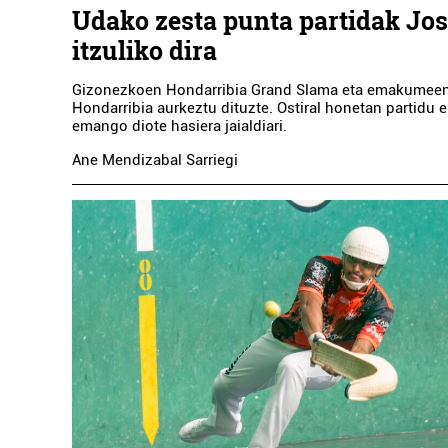
Udako zesta punta partidak Jos
itzuliko dira
Gizonezkoen Hondarribia Grand Slama eta emakumeen
Hondarribia aurkeztu dituzte. Ostiral honetan partidu e
emango diote hasiera jaialdiari.
Ane Mendizabal Sarriegi
Ostalaritza
VITERI TABERNA
Errenteria-Orereta