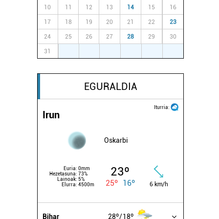
10
11
12
13
14
15
16
17
18
19
20
21
22
23
24
25
26
27
28
29
30
31
1
2
3
4
5
6
EGURALDIA
Iturria:
Irun
Oskarbi
23º
Euria:
0mm
Hezetasuna:
73%
Lainoak:
5%
25º
16º
6 km/h
Elurra:
4500m
Bihar
28º
18º