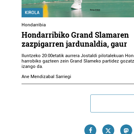
KIROLA
Hondarribia
Hondarribiko Grand Slamaren
zazpigarren jardunaldia, gaur
Iluntzeko 20:00etatik aurrera Jostaldi pilotalekuan Hon
harrobiko gazteen zein Grand Slameko partidez gozat
izango da.
Ane Mendizabal Sarriegi