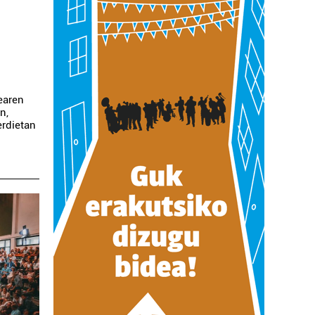
tearen
n,
erdietan