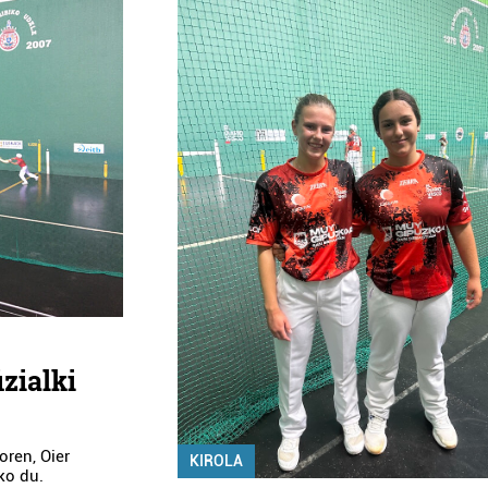
zialki
oren, Oier
KIROLA
ko du.