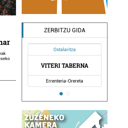
ZERBITZU GIDA
har
za
Garraioak
eak
eseko
BENGOETXEA
BERNA
AUTOBUSAK
ereta
Errenteria-Orereta