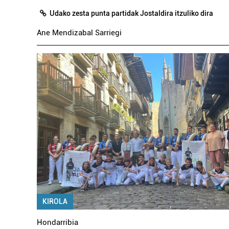
Udako zesta punta partidak Jostaldira itzuliko dira
Ane Mendizabal Sarriegi
KIROLA
Hondarribia