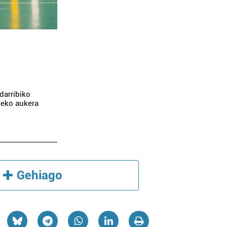
darribiko
zeko aukera
Gehiago