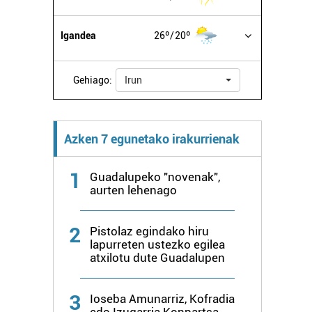
Igandea
26º
20º
Gehiago:
Irun
Azken 7 egunetako irakurrienak
1
Guadalupeko "novenak",
aurten lehenago
2
Pistolaz egindako hiru
lapurreten ustezko egilea
atxilotu dute Guadalupen
3
Ioseba Amunarriz, Kofradia