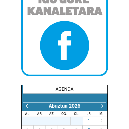
AGENDA
Abuztua 2026
AL.
AR.
AZ.
OG.
OL.
LR.
IG.
27
28
29
30
31
1
2