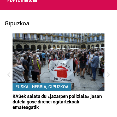
PDF formatuan
Gipuzkoa
EUSKAL HERRIA, GIPUZKOA
KASek salatu du «jazarpen poliziala» jasan
Pa
dutela gose direnei ogitartekoak
da
emateagatik
«s