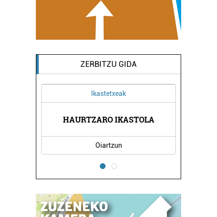
ZERBITZU GIDA
Ikastetxeak
ÑIGO
MARIA 
HAURTZARO IKASTOLA
Oiartzun