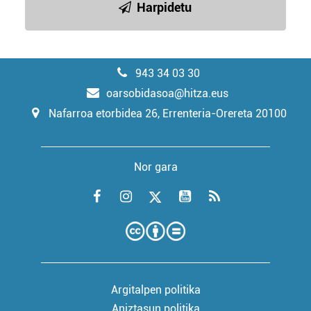
Harpidetu
943 34 03 30
oarsobidasoa@hitza.eus
Nafarroa etorbidea 26, Errenteria-Orereta 20100
Nor gara
Argitalpen politika
Aniztasun politika