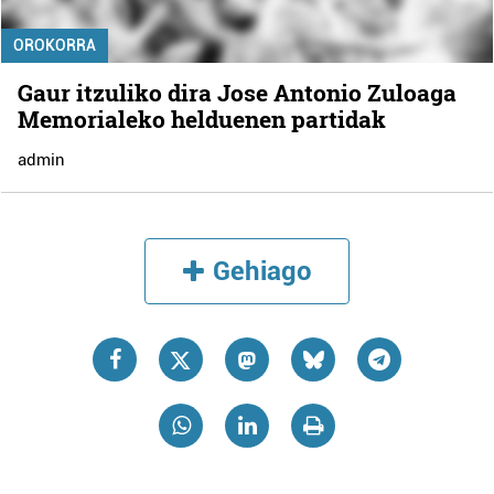
OROKORRA
Gaur itzuliko dira Jose Antonio Zuloaga
Memorialeko helduenen partidak
admin
Gehiago