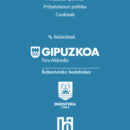
Pribatutasun politika
Cookieak
Babesleak: