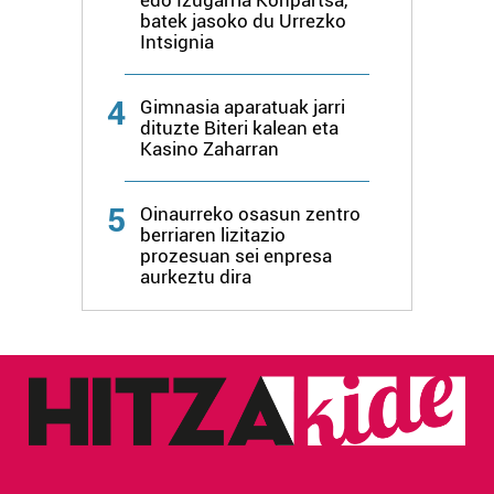
erabiltzen dituen hauta dezakezu.
batek jasoko du Urrezko
Intsignia
Bazkide batzuek ez dizute baimenik eskatzen, eta beren
interes komertzial legitimoetan babesten dira. Ikusi gure
4
Gimnasia aparatuak jarri
bazkideen zerrenda, beren ustez zein helburutarako
dituzte Biteri kalean eta
duten interes legitimoa eta horren aurka nola egin
Kasino Zaharran
dezakezun ikusteko.
5
Oinaurreko osasun zentro
Lortu zure datu pertsonalak prozesatzeko moduari
berriaren lizitazio
buruzko informazio gehiago eta ezarri zure lehentasunak
prozesuan sei enpresa
aurkeztu dira
datuen atalean. Edozein unetan alda edo ken dezakezu
zure baimena Cookieen adierazpenean.
Webgune honek cookie propioak eta hirugarrenen cookie-
fitxategiak erabiltzen ditu. Zure esperientzia eta
zerbitzuak hobetzeko asmoz, cookie teknologiaz
baliatzen gara. Ohar hau onartuz gero, teknologia hori
erabiltzeko baimen esplizitua ematen diguzu.
Gehiago
irakurri