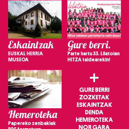
Eskaintzak
Gure berri.
EUSKAL HERRIA
Parte hartu 33. Lilatoian
MUSEOA
HITZA taldearekin!
+
GURE BERRI
ZOZKETAK
ESKAINTZAK
Hemeroteka
DENDA
HEMEROTEKA
Papereko zenbakiak
NOR GARA