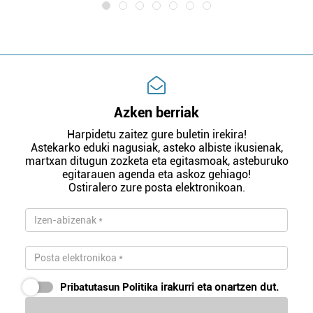
Azken berriak
Harpidetu zaitez gure buletin irekira!
Astekarko eduki nagusiak, asteko albiste ikusienak,
martxan ditugun zozketa eta egitasmoak, asteburuko
egitarauen agenda eta askoz gehiago!
Ostiralero zure posta elektronikoan.
Pribatutasun Politika
irakurri eta onartzen dut.