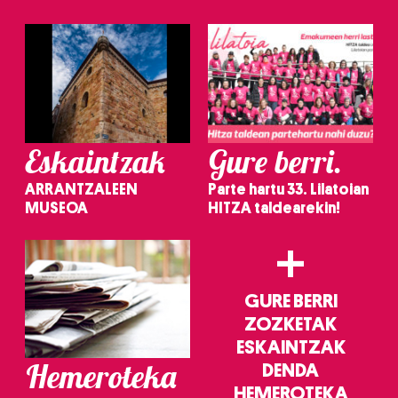
irakurri
Eskaintzak
Gure berri.
ARRANTZALEEN
Parte hartu 33. Lilatoian
MUSEOA
HITZA taldearekin!
+
GURE BERRI
ZOZKETAK
ESKAINTZAK
Hemeroteka
DENDA
HEMEROTEKA