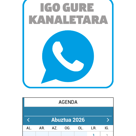
AGENDA
Abuztua 2026
AL.
AR.
AZ.
OG.
OL.
LR.
IG.
27
28
29
30
31
1
2