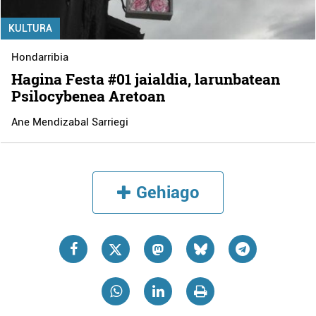
KULTURA
Hondarribia
Hagina Festa #01 jaialdia, larunbatean
Psilocybenea Aretoan
Ane Mendizabal Sarriegi
Gehiago