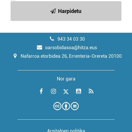
Harpidetu
943 34 03 30
oarsobidasoa@hitza.eus
Nafarroa etorbidea 26, Errenteria-Orereta 20100
Nor gara
Argitalpen politika