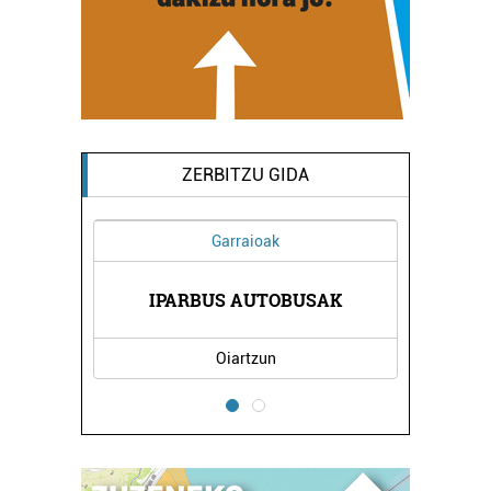
ZERBITZU GIDA
Garraioak
RIA
IPARBUS AUTOBUSAK
BL
Oiartzun