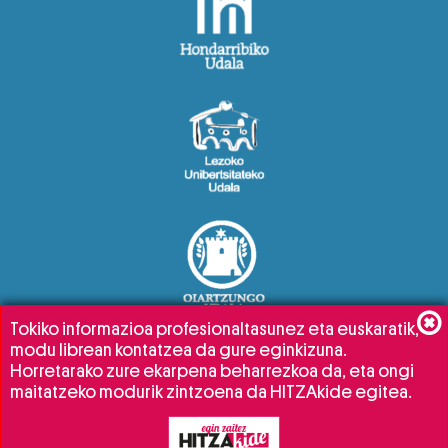
Tokiko informazioa profesionaltasunez eta euskaratik,
modu librean kontatzea da gure eginkizuna.
Horretarako zure ekarpena beharrezkoa da, eta ongi
maitatzeko modurik zintzoena da HITZAkide egitea.