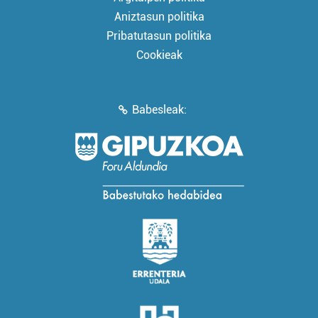
Aniztasun politika
Pribatutasun politika
Cookieak
Babesleak: