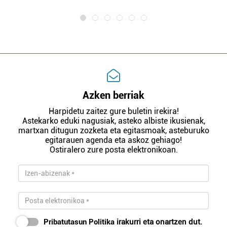
Azken berriak
Harpidetu zaitez gure buletin irekira!
Astekarko eduki nagusiak, asteko albiste ikusienak,
martxan ditugun zozketa eta egitasmoak, asteburuko
egitarauen agenda eta askoz gehiago!
Ostiralero zure posta elektronikoan.
Pribatutasun Politika
irakurri eta onartzen dut.