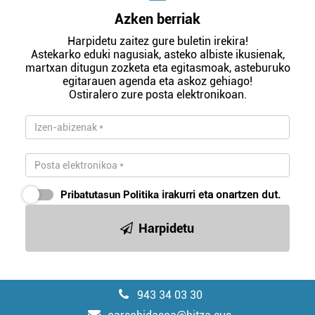
Azken berriak
Harpidetu zaitez gure buletin irekira!
Astekarko eduki nagusiak, asteko albiste ikusienak,
martxan ditugun zozketa eta egitasmoak, asteburuko
egitarauen agenda eta askoz gehiago!
Ostiralero zure posta elektronikoan.
Pribatutasun Politika
irakurri eta onartzen dut.
Harpidetu
943 34 03 30