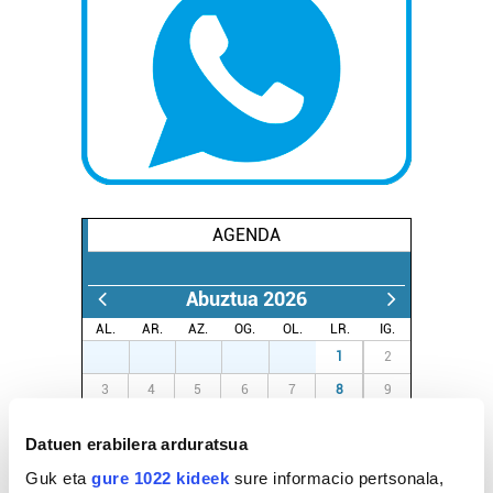
AGENDA
Abuztua 2026
AL.
AR.
AZ.
OG.
OL.
LR.
IG.
27
28
29
30
31
1
2
3
4
5
6
7
8
9
10
11
12
13
14
15
16
Datuen erabilera arduratsua
17
18
19
20
21
22
23
Guk eta
gure 1022 kideek
sure informacio pertsonala,
24
25
26
27
28
29
30