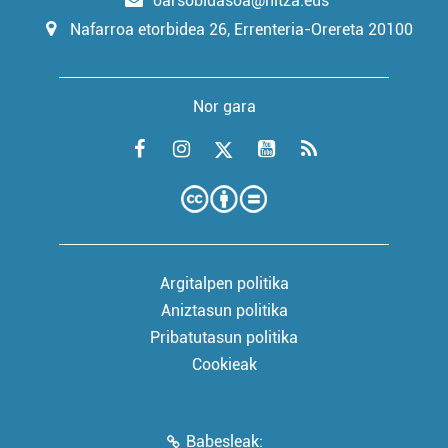
oarsobidasoa@hitza.eus
Nafarroa etorbidea 26, Errenteria-Orereta 20100
Nor gara
Argitalpen politika
Aniztasun politika
Pribatutasun politika
Cookieak
Babesleak: