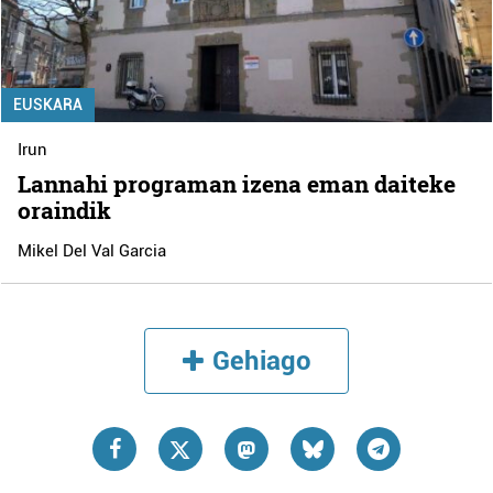
EUSKARA
Irun
Lannahi programan izena eman daiteke
oraindik
Mikel Del Val Garcia
Gehiago