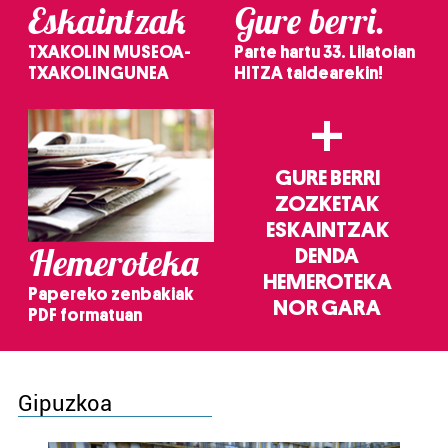
Eskaintzak
Gure berri.
TXAKOLIN MUSEOA-
Parte hartu 33. Lilatoian
TXAKOLINGUNEA
HITZA taldearekin!
+
GURE BERRI
ZOZKETAK
ESKAINTZAK
Hemeroteka
DENDA
HEMEROTEKA
Papereko zenbakiak
NOR GARA
PDF formatuan
Gipuzkoa