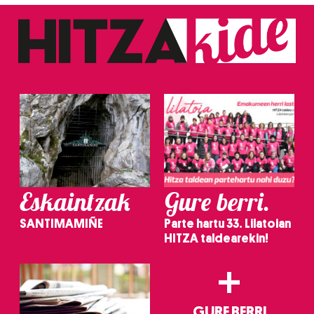
baliatzen gara. Ohar hau onartuz gero, teknologia hori
erabiltzeko baimen esplizitua ematen diguzu.
Gehiago
irakurri
Eskaintzak
Gure berri.
SANTIMAMIÑE
Parte hartu 33. Lilatoian
HITZA taldearekin!
+
GURE BERRI