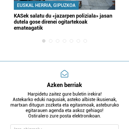
EUSKAL HERRIA, GIPUZKOA
KASek salatu du «jazarpen poliziala» jasan
Pa
dutela gose direnei ogitartekoak
da
emateagatik
«s
Azken berriak
Harpidetu zaitez gure buletin irekira!
Astekarko eduki nagusiak, asteko albiste ikusienak,
martxan ditugun zozketa eta egitasmoak, asteburuko
egitarauen agenda eta askoz gehiago!
Ostiralero zure posta elektronikoan.