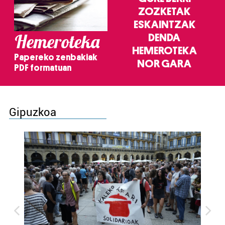
ZOZKETAK
ESKAINTZAK
Hemeroteka
DENDA
HEMEROTEKA
Papereko zenbakiak
NOR GARA
PDF formatuan
Gipuzkoa