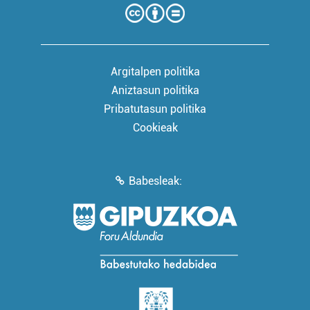
Argitalpen politika
Aniztasun politika
Pribatutasun politika
Cookieak
Babesleak: