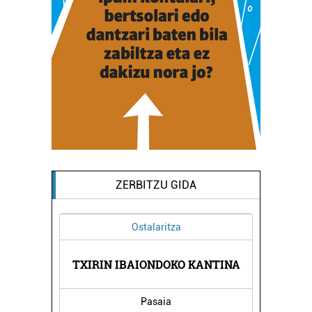
ZERBITZU GIDA
Ostalaritza
A
TXIRIN IBAIONDOKO KANTINA
Pasaia