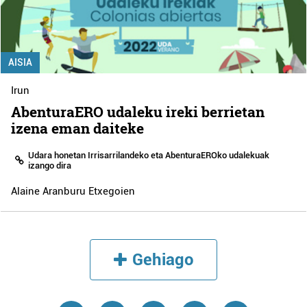
AISIA
Irun
AbenturaERO udaleku ireki berrietan
izena eman daiteke
Udara honetan Irrisarrilandeko eta AbenturaEROko udalekuak
izango dira
Alaine Aranburu Etxegoien
Gehiago