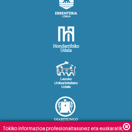
Tokiko informazioa profesionaltasunez eta euskaratik,