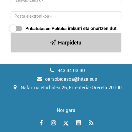
Pribatutasun Politika
irakurri eta onartzen dut.
Harpidetu
943 34 03 30
oarsobidasoa@hitza.eus
Nafarroa etorbidea 26, Errenteria-Orereta 20100
Nor gara