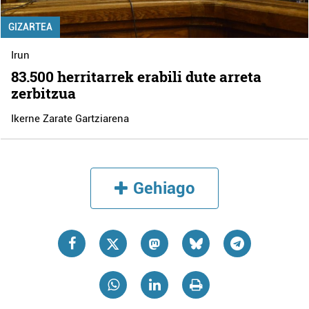
GIZARTEA
Irun
83.500 herritarrek erabili dute arreta
zerbitzua
Ikerne Zarate Gartziarena
Gehiago