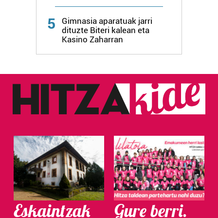
Webgune honek cookie propioak eta hirugarrenen cookie-
5
fitxategiak erabiltzen ditu. Zure esperientzia eta
Gimnasia aparatuak jarri
dituzte Biteri kalean eta
zerbitzuak hobetzeko asmoz, cookie teknologiaz
Kasino Zaharran
baliatzen gara. Ohar hau onartuz gero, teknologia hori
erabiltzeko baimen esplizitua ematen diguzu.
Gehiago
irakurri
Eskaintzak
Gure berri.