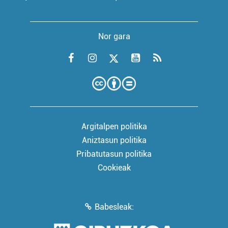
Nor gara
Argitalpen politika
Aniztasun politika
Pribatutasun politika
Cookieak
Babesleak: