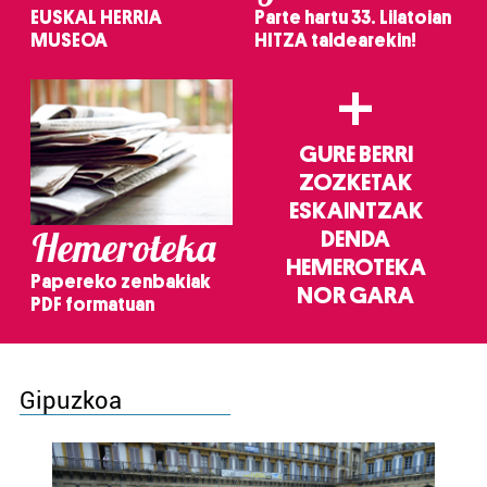
EUSKAL HERRIA
Parte hartu 33. Lilatoian
MUSEOA
HITZA taldearekin!
+
GURE BERRI
ZOZKETAK
ESKAINTZAK
Hemeroteka
DENDA
HEMEROTEKA
Papereko zenbakiak
NOR GARA
PDF formatuan
Gipuzkoa