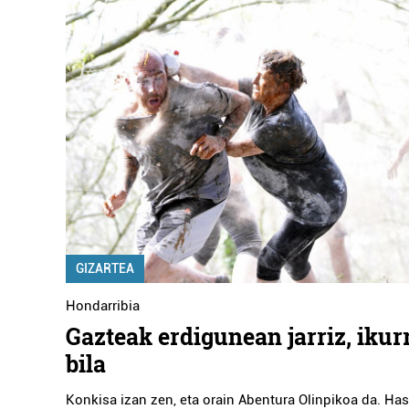
GIZARTEA
Hondarribia
Gazteak erdigunean jarriz, ikur
bila
Konkisa izan zen, eta orain Abentura Olinpikoa da. Ha