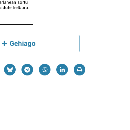
arlanean sortu
a dute helburu.
Gehiago