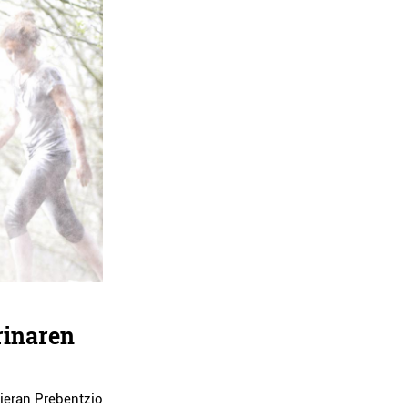
rinaren
sieran Prebentzio