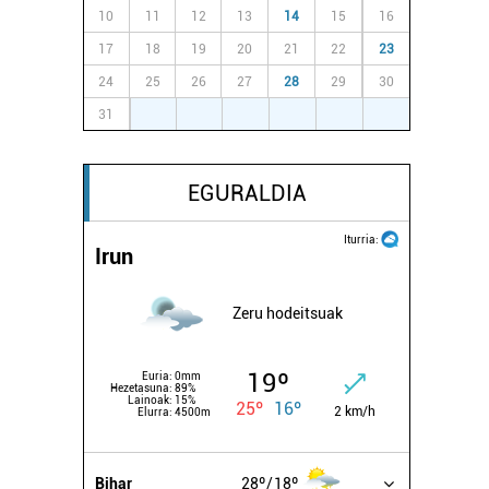
10
11
12
13
14
15
16
17
18
19
20
21
22
23
24
25
26
27
28
29
30
31
1
2
3
4
5
6
EGURALDIA
Iturria:
Irun
Zeru hodeitsuak
19º
Euria:
0mm
Hezetasuna:
89%
Lainoak:
15%
25º
16º
2 km/h
Elurra:
4500m
Bihar
28º
18º