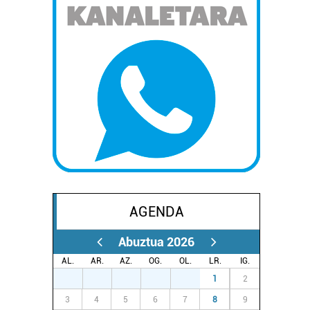
AGENDA
Abuztua 2026
AL.
AR.
AZ.
OG.
OL.
LR.
IG.
27
28
29
30
31
1
2
3
4
5
6
7
8
9