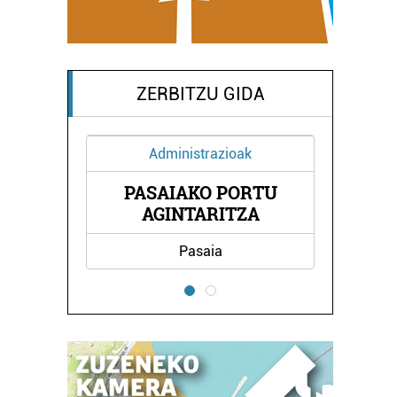
ZERBITZU GIDA
Administrazioak
PASAIAKO PORTU
NA
A
AGINTARITZA
Pasaia