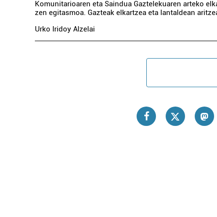
Komunitarioaren eta Saindua Gaztelekuaren arteko elk
zen egitasmoa. Gazteak elkartzea eta lantaldean aritze
Urko Iridoy Alzelai