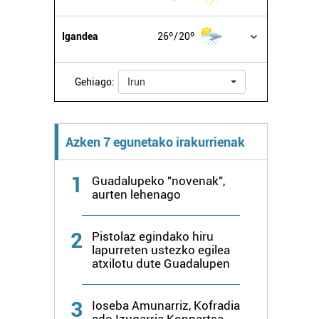
Igandea
26º
20º
Gehiago:
Irun
Azken 7 egunetako irakurrienak
1
Guadalupeko "novenak",
aurten lehenago
2
Pistolaz egindako hiru
lapurreten ustezko egilea
atxilotu dute Guadalupen
3
Ioseba Amunarriz, Kofradia