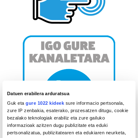
Datuen erabilera arduratsua
Guk eta
gure 1022 kideek
sure informacio pertsonala,
zure IP zenbakia, esaterako, prozesatzen ditugu, cookie
bezalako teknologiak erabiliz eta zure gailuko
informazioak azitzen dugu publizitate eta eduki
pertsonalizatua, publizitatearen eta edukiaren neurketa,