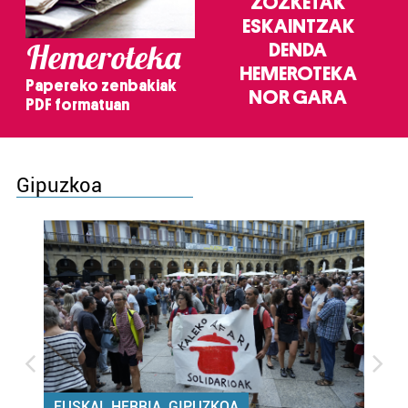
ZOZKETAK
ESKAINTZAK
Hemeroteka
DENDA
HEMEROTEKA
Papereko zenbakiak
NOR GARA
PDF formatuan
Gipuzkoa
EUSKAL HERRIA, GIPUZKOA