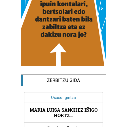
ZERBITZU GIDA
Osasungintza
MARIA LUISA SANCHEZ IÑIGO
VI
HORTZ
...