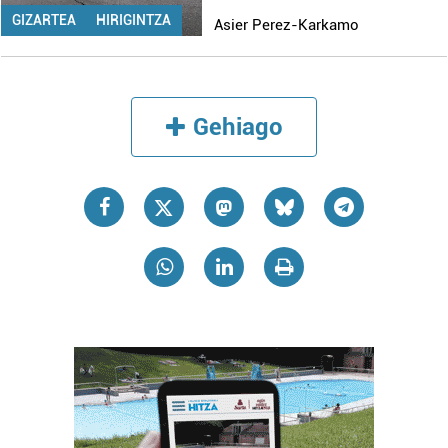
GIZARTEA
HIRIGINTZA
Asier Perez-Karkamo
Gehiago