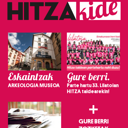
Eskaintzak
Gure berri.
ARKEOLOGIA MUSEOA
Parte hartu 33. Lilatoian
HITZA taldearekin!
+
GURE BERRI