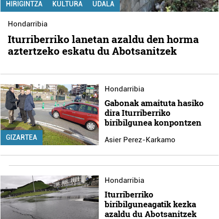
HIRIGINTZA
KULTURA
UDALA
Hondarribia
Iturriberriko lanetan azaldu den horma
aztertzeko eskatu du Abotsanitzek
Hondarribia
Gabonak amaituta hasiko
dira Iturriberriko
biribilgunea konpontzen
GIZARTEA
Asier Perez-Karkamo
Hondarribia
Iturriberriko
biribilguneagatik kezka
azaldu du Abotsanitzek