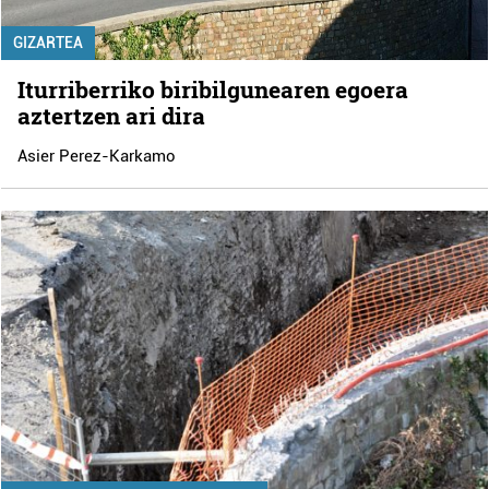
GIZARTEA
Iturriberriko biribilgunearen egoera
aztertzen ari dira
Asier Perez-Karkamo