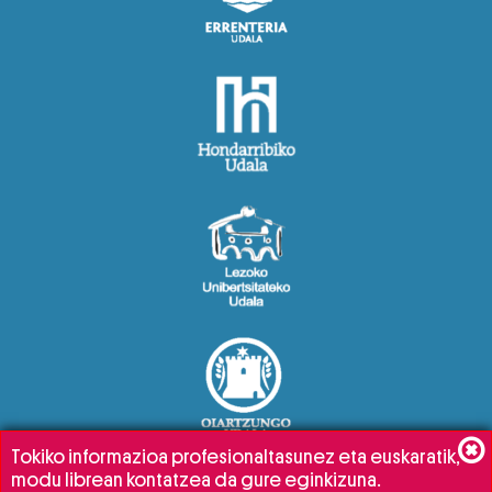
Tokiko informazioa profesionaltasunez eta euskaratik,
modu librean kontatzea da gure eginkizuna.