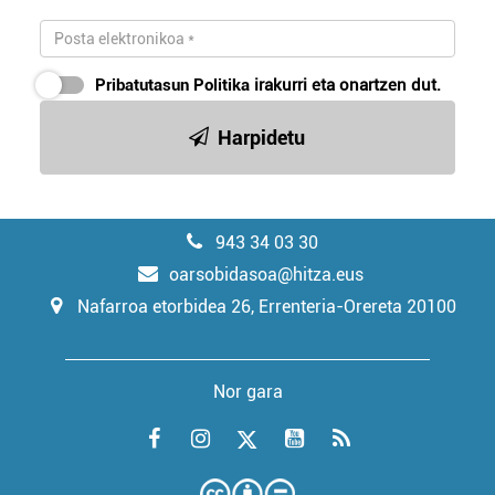
Pribatutasun Politika
irakurri eta onartzen dut.
Harpidetu
943 34 03 30
oarsobidasoa@hitza.eus
Nafarroa etorbidea 26, Errenteria-Orereta 20100
Nor gara