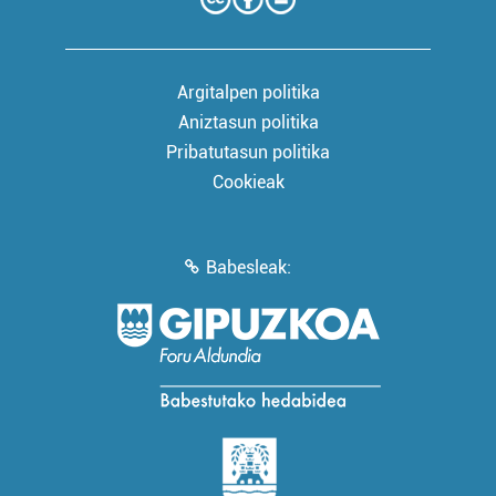
Argitalpen politika
Aniztasun politika
Pribatutasun politika
Cookieak
Babesleak: