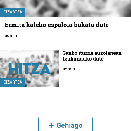
GIZARTEA
Ermita kaleko espaloia bukatu dute
admin
Ganbo iturria auzolanean
txukunduko dute
admin
GIZARTEA
Gehiago