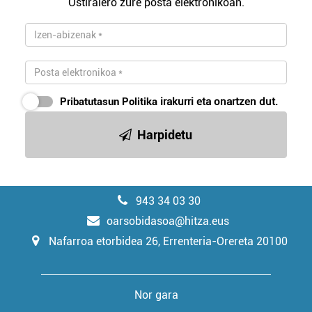
Ostiralero zure posta elektronikoan.
Pribatutasun Politika
irakurri eta onartzen dut.
Harpidetu
943 34 03 30
oarsobidasoa@hitza.eus
Nafarroa etorbidea 26, Errenteria-Orereta 20100
Nor gara