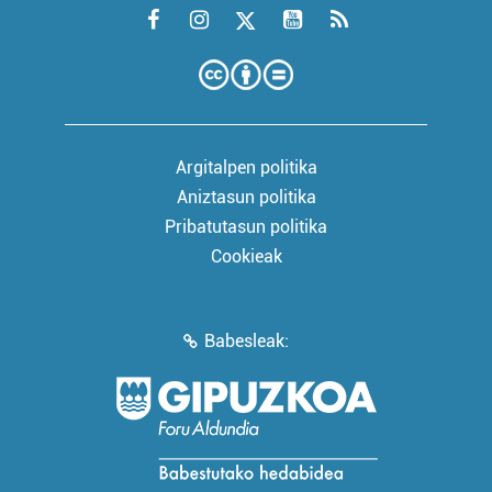
Argitalpen politika
Aniztasun politika
Pribatutasun politika
Cookieak
Babesleak: