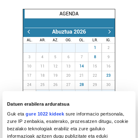
AGENDA
Abuztua 2026
AL.
AR.
AZ.
OG.
OL.
LR.
IG.
27
28
29
30
31
1
2
3
4
5
6
7
8
9
10
11
12
13
14
15
16
17
18
19
20
21
22
23
24
25
26
27
28
29
30
31
1
2
3
4
5
6
Datuen erabilera arduratsua
Guk eta
gure 1022 kideek
sure informacio pertsonala,
EGURALDIA
zure IP zenbakia, esaterako, prozesatzen ditugu, cookie
Iturria:
bezalako teknologiak erabiliz eta zure gailuko
Irun
informazioak azitzen dugu publizitate eta eduki