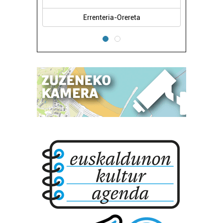
Errenteria-Orereta