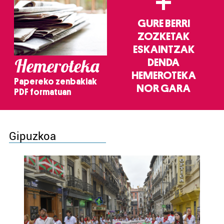
+
GURE BERRI
ZOZKETAK
ESKAINTZAK
Hemeroteka
DENDA
HEMEROTEKA
Papereko zenbakiak
NOR GARA
PDF formatuan
Gipuzkoa