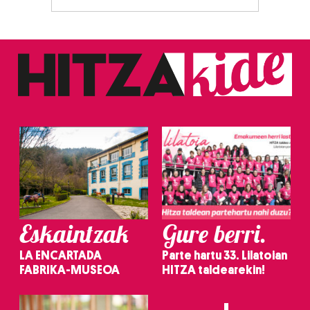
zerbitzuak hobetzeko asmoz, cookie teknologiaz
baliatzen gara. Ohar hau onartuz gero, teknologia hori
erabiltzeko baimen esplizitua ematen diguzu.
Gehiago
irakurri
Eskaintzak
Gure berri.
LA ENCARTADA
Parte hartu 33. Lilatoian
FABRIKA-MUSEOA
HITZA taldearekin!