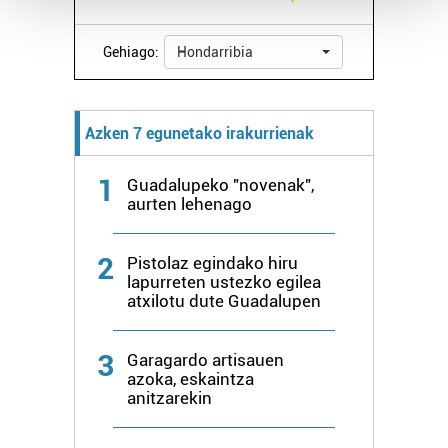
Guk eta gure bazkideek zure datu pertsonalak
Gehiago:
Hondarribia
prozesatzen ditugu, zure IP zenbakia, besteak beste,
teknologia erabiliz, cookieak adibidez, iragarki eta eduki
pertsonalizatuak eskaintzeko, iragarkiak eta edukia
Azken 7 egunetako irakurrienak
neurtzeko, jendeari buruzko informazioa biltzeko eta
produktuak garatzeko. Zure datuak nork eta zertarako
1
Guadalupeko "novenak",
erabiltzen dituen hauta dezakezu.
aurten lehenago
Bazkide batzuek ez dizute baimenik eskatzen, eta beren
interes komertzial legitimoetan babesten dira. Ikusi gure
2
Pistolaz egindako hiru
bazkideen zerrenda, beren ustez zein helburutarako
lapurreten ustezko egilea
atxilotu dute Guadalupen
duten interes legitimoa eta horren aurka nola egin
dezakezun ikusteko.
3
Garagardo artisauen
Lortu zure datu pertsonalak prozesatzeko moduari
azoka, eskaintza
anitzarekin
buruzko informazio gehiago eta ezarri zure lehentasunak
datuen atalean. Edozein unetan alda edo ken dezakezu
zure baimena Cookieen adierazpenean.