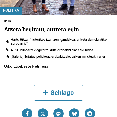
POLITIKA
Irun
Atzera begiratu, aurrera egin
Hartu Hitza: “historikoa izan zen igandekoa, ariketa demokratiko
zoragarria”
4.890 irundarrek egikaritu dute erabakitzeko eskubidea
[Galeria] Estatus politikoaz erabakitzeko azken minutuak Irunen
Urko Etxebeste Petrirena
Gehiago