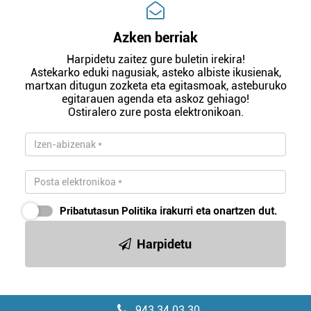
Azken berriak
Harpidetu zaitez gure buletin irekira!
Astekarko eduki nagusiak, asteko albiste ikusienak,
martxan ditugun zozketa eta egitasmoak, asteburuko
egitarauen agenda eta askoz gehiago!
Ostiralero zure posta elektronikoan.
Pribatutasun Politika
irakurri eta onartzen dut.
Harpidetu
943 34 03 30