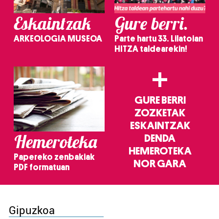
Eskaintzak
Gure berri.
ARKEOLOGIA MUSEOA
Parte hartu 33. Lilatoian
HITZA taldearekin!
+
GURE BERRI
ZOZKETAK
ESKAINTZAK
Hemeroteka
DENDA
HEMEROTEKA
Papereko zenbakiak
NOR GARA
PDF formatuan
Gipuzkoa