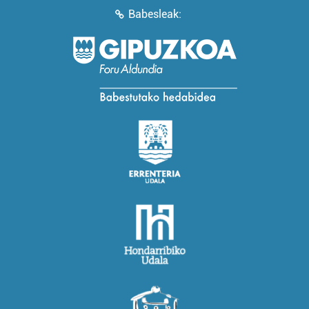
Babesleak: