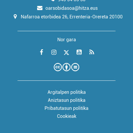
oarsobidasoa@hitza.eus
Nafarroa etorbidea 26, Errenteria-Orereta 20100
Nor gara
Argitalpen politika
Aniztasun politika
Pribatutasun politika
Cookieak