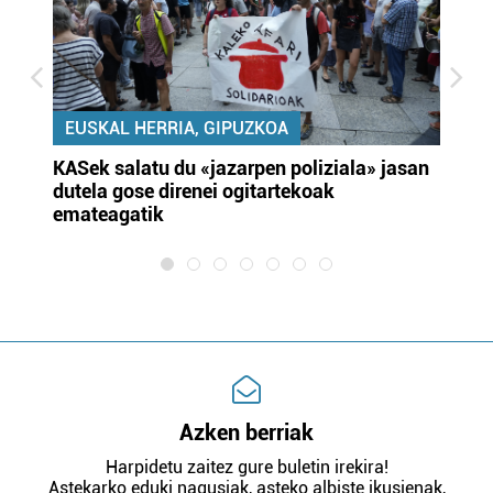
EUSKAL HERRIA, GIPUZKOA
KASek salatu du «jazarpen poliziala» jasan
Pa
dutela gose direnei ogitartekoak
da
emateagatik
«s
Azken berriak
Harpidetu zaitez gure buletin irekira!
Astekarko eduki nagusiak, asteko albiste ikusienak,