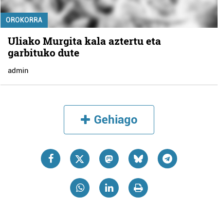
OROKORRA
Uliako Murgita kala aztertu eta
garbituko dute
admin
Gehiago