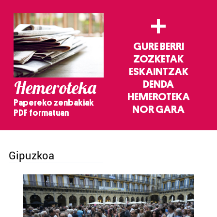
+
GURE BERRI
ZOZKETAK
ESKAINTZAK
Hemeroteka
DENDA
HEMEROTEKA
Papereko zenbakiak
NOR GARA
PDF formatuan
Gipuzkoa