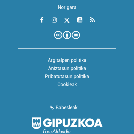
Nor gara
Argitalpen politika
Aniztasun politika
Pribatutasun politika
Cookieak
Babesleak: