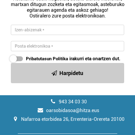
martxan ditugun zozketa eta egitasmoak, asteburuko
egitarauen agenda eta askoz gehiago!
Ostiralero zure posta elektronikoan.
Pribatutasun Politika
irakurri eta onartzen dut.
Harpidetu
943 34 03 30
oarsobidasoa@hitza.eus
Nafarroa etorbidea 26, Errenteria-Orereta 20100