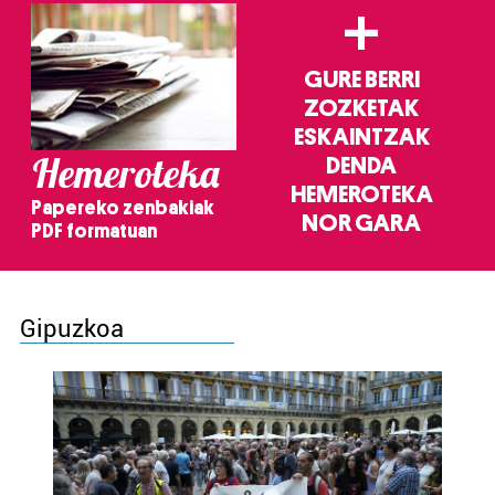
+
GURE BERRI
ZOZKETAK
ESKAINTZAK
Hemeroteka
DENDA
HEMEROTEKA
Papereko zenbakiak
NOR GARA
PDF formatuan
Gipuzkoa