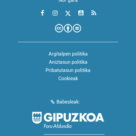
Nor gara
Argitalpen politika
Aniztasun politika
Pribatutasun politika
Cookieak
Babesleak: