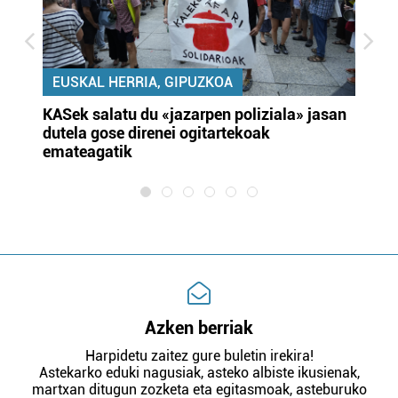
EUSKAL HERRIA, GIPUZKOA
KASek salatu du «jazarpen poliziala» jasan
Pa
dutela gose direnei ogitartekoak
da
emateagatik
«s
Azken berriak
Harpidetu zaitez gure buletin irekira!
Astekarko eduki nagusiak, asteko albiste ikusienak,
martxan ditugun zozketa eta egitasmoak, asteburuko