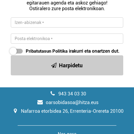
egitarauen agenda eta askoz gehiago!
Ostiralero zure posta elektronikoan.
Pribatutasun Politika
irakurri eta onartzen dut.
Harpidetu
943 34 03 30
oarsobidasoa@hitza.eus
Nafarroa etorbidea 26, Errenteria-Orereta 20100