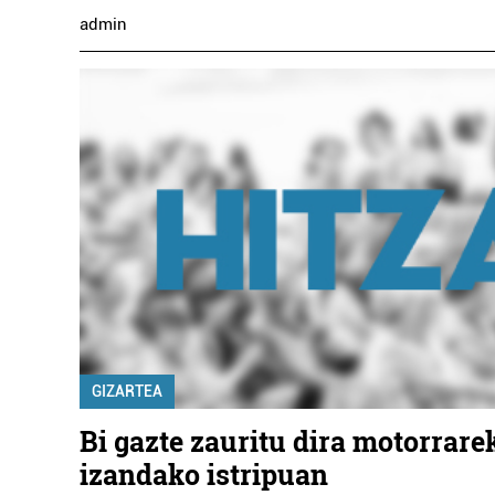
admin
GIZARTEA
Bi gazte zauritu dira motorrare
izandako istripuan