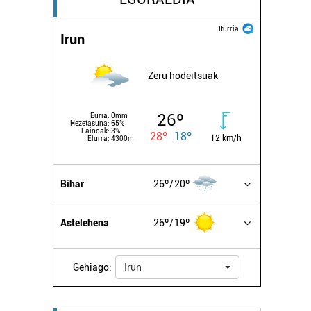
Iturria:
Irun
Zeru hodeitsuak
26º
Euria:
0mm
Hezetasuna:
65%
Lainoak:
3%
28º
18º
12 km/h
Elurra:
4300m
Bihar
26º
20º
Astelehena
26º
19º
Gehiago:
Irun