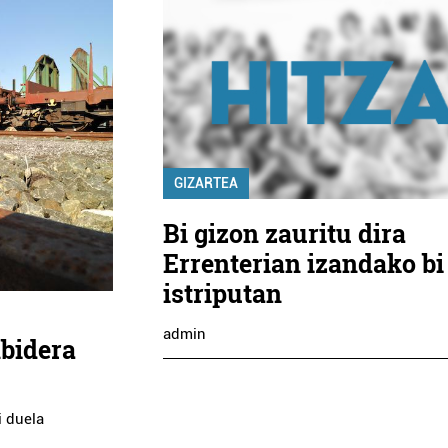
GIZARTEA
Bi gizon zauritu dira
Errenterian izandako bi
istriputan
admin
nbidera
i duela