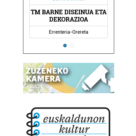
TM BARNE DISEINUA ETA
NA
K
DEKORAZIOA
Errenteria-Orereta