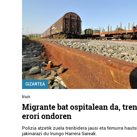
GIZARTEA
Irun
Migrante bat ospitalean da, tre
erori ondoren
Polizia atzetik zuela trenbidera jausi eta femurra hauts
jakinarazi du Irungo Harrera Sareak.