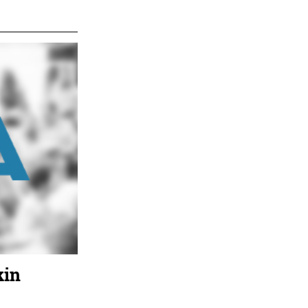
kin
Barne diseinua
Ostalaritza