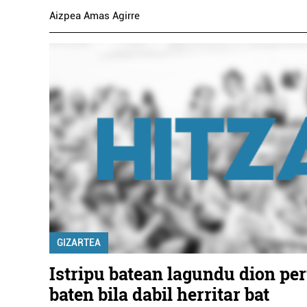
Aizpea Amas Agirre
GIZARTEA
Istripu batean lagundu dion pe
baten bila dabil herritar bat