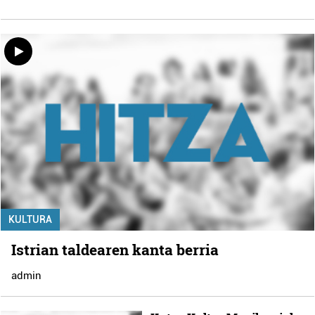
KULTURA
Istrian taldearen kanta berria
admin