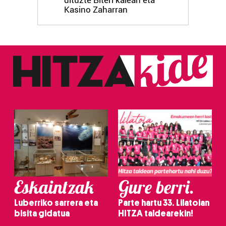
dituzte Biteri kalean eta
Kasino Zaharran
Eskaintzak
Gure berri.
Luberriko sarrera eta
Parte hartu 33. Lilatoian
bisita gidatua
HITZA taldearekin!