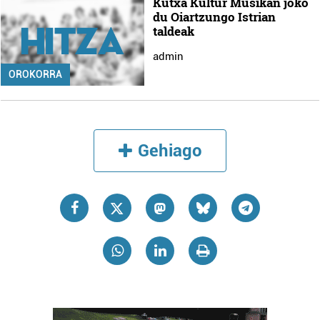
Kutxa Kultur Musikan joko
du Oiartzungo Istrian
taldeak
admin
OROKORRA
Gehiago