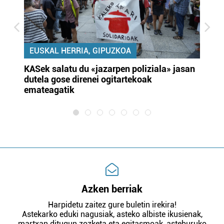
EUSKAL HERRIA, GIPUZKOA
KASek salatu du «jazarpen poliziala» jasan
Pa
dutela gose direnei ogitartekoak
da
emateagatik
«s
Azken berriak
Harpidetu zaitez gure buletin irekira!
Astekarko eduki nagusiak, asteko albiste ikusienak,
martxan ditugun zozketa eta egitasmoak, asteburuko