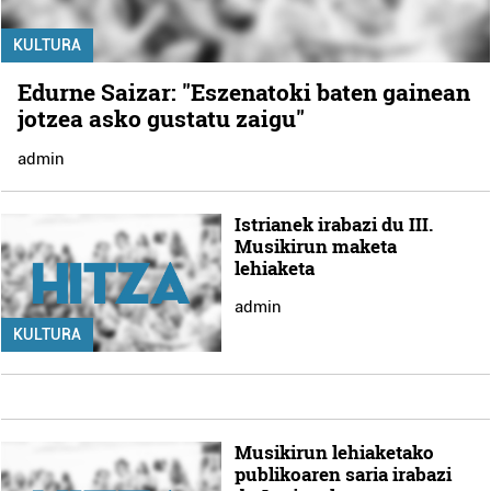
KULTURA
Edurne Saizar: "Eszenatoki baten gainean
jotzea asko gustatu zaigu"
admin
Istrianek irabazi du III.
Musikirun maketa
lehiaketa
admin
KULTURA
Musikirun lehiaketako
publikoaren saria irabazi