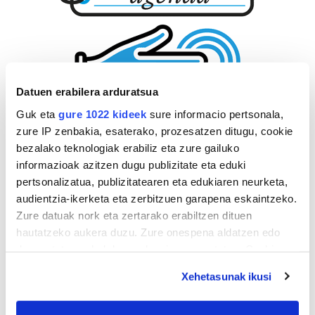
Datuen erabilera arduratsua
Guk eta
gure 1022 kideek
sure informacio pertsonala,
zure IP zenbakia, esaterako, prozesatzen ditugu, cookie
bezalako teknologiak erabiliz eta zure gailuko
informazioak azitzen dugu publizitate eta eduki
pertsonalizatua, publizitatearen eta edukiaren neurketa,
audientzia-ikerketa eta zerbitzuen garapena eskaintzeko.
Zure datuak nork eta zertarako erabiltzen dituen
hautatzeko aukera duzu. Zure onespena aldatzen edo
deuseztatzen ahal duzu edozein momentutan, Cookie
deklaraziotik edo Privacy triggerean klikatuz.
Xehetasunak ikusi
If you allow, we would also like to: