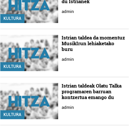
du Istrianek
admin
KULTURA
Istrian taldea da momentuz
MusikIrun lehiaketako
buru
admin
KULTURA
Istrian taldeak Olatu Talka
programaren barruan
kontzertua emango du
admin
KULTURA