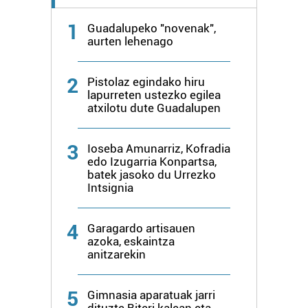
1
Guadalupeko "novenak",
aurten lehenago
2
Pistolaz egindako hiru
lapurreten ustezko egilea
atxilotu dute Guadalupen
3
Ioseba Amunarriz, Kofradia
edo Izugarria Konpartsa,
batek jasoko du Urrezko
Intsignia
4
Garagardo artisauen
azoka, eskaintza
anitzarekin
5
Gimnasia aparatuak jarri