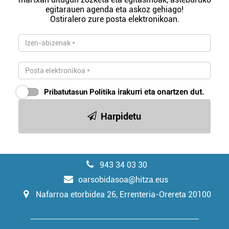
egitarauen agenda eta askoz gehiago!
Ostiralero zure posta elektronikoan.
Pribatutasun Politika
irakurri eta onartzen dut.
Harpidetu
943 34 03 30
oarsobidasoa@hitza.eus
Nafarroa etorbidea 26, Errenteria-Orereta 20100