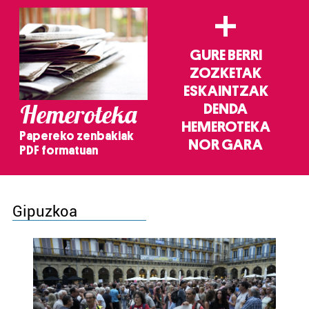
+
GURE BERRI
ZOZKETAK
ESKAINTZAK
Hemeroteka
DENDA
HEMEROTEKA
Papereko zenbakiak
NOR GARA
PDF formatuan
Gipuzkoa