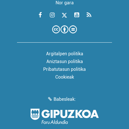
Nor gara
Argitalpen politika
Aniztasun politika
Pribatutasun politika
Cookieak
Babesleak: